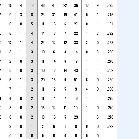
7
15
4
13
46
41
22
36
12
9
.335
7
9
3
8
23
31
19
41
0
1
.246
6
0
5
11
16
6
27
0
1
.191
0
6
1
4
14
13
7
22
1
2
.282
0
12
1
4
23
17
12
33
3
0
.228
1
3
1
3
10
6
3
14
0
3
.286
7
2
0
3
11
14
6
12
1
1
.278
7
5
0
3
10
12
14
43
1
1
.202
8
5
1
3
20
15
9
51
6
0
.220
5
7
1
2
11
12
5
9
4
0
.366
9
4
0
2
11
14
7
16
1
1
.275
0
8
0
2
15
17
11
19
1
0
.270
9
6
0
2
18
16
5
29
1
6
.276
0
3
0
1
3
6
1
8
0
0
.222
0
0
0
0
0
0
0
0
0
0
-