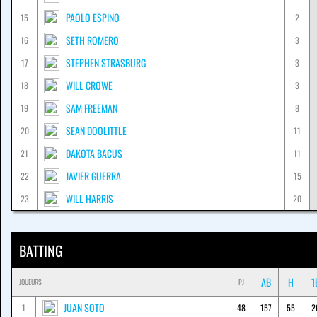
PAOLO ESPINO
15
2
SETH ROMERO
16
3
STEPHEN STRASBURG
17
3
WILL CROWE
18
3
SAM FREEMAN
19
8
SEAN DOOLITTLE
20
11
DAKOTA BACUS
21
11
JAVIER GUERRA
22
15
WILL HARRIS
23
20
BATTING
AB
H
1
JOUEURS
PJ
JUAN SOTO
1
48
157
55
2