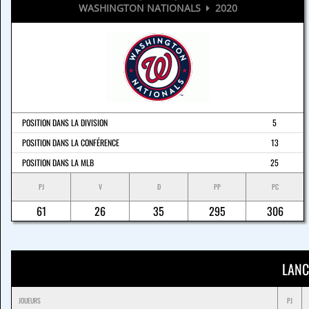
WASHINGTON NATIONALS
2020
POSITION DANS LA DIVISION
5
POSITION DANS LA CONFÉRENCE
13
POSITION DANS LA MLB
25
PJ
V
D
PP
PC
61
26
35
295
306
LANC
JOUEURS
PJ