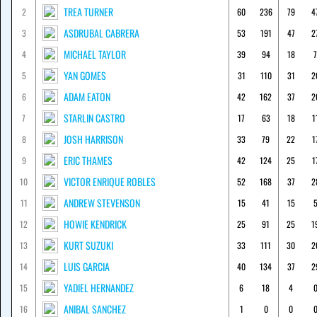
TREA TURNER
2
60
236
79
4
ASDRUBAL CABRERA
3
53
191
47
2
MICHAEL TAYLOR
4
39
94
18
7
YAN GOMES
5
31
110
31
2
ADAM EATON
6
42
162
37
2
STARLIN CASTRO
7
17
63
18
1
JOSH HARRISON
8
33
79
22
1
ERIC THAMES
9
42
124
25
1
VICTOR ENRIQUE ROBLES
10
52
168
37
2
ANDREW STEVENSON
11
15
41
15
HOWIE KENDRICK
12
25
91
25
1
KURT SUZUKI
13
33
111
30
2
LUIS GARCIA
14
40
134
37
2
YADIEL HERNANDEZ
15
6
18
4
ANIBAL SANCHEZ
16
1
0
0