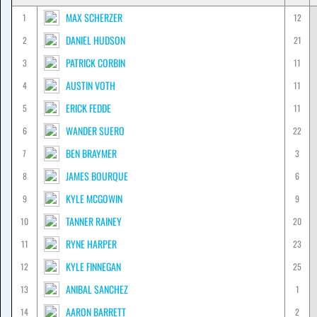
MAX SCHERZER
1
12
DANIEL HUDSON
2
21
PATRICK CORBIN
3
11
AUSTIN VOTH
4
11
ERICK FEDDE
5
11
WANDER SUERO
6
22
BEN BRAYMER
7
3
JAMES BOURQUE
8
6
KYLE MCGOWIN
9
9
TANNER RAINEY
10
20
RYNE HARPER
11
23
KYLE FINNEGAN
12
25
ANIBAL SANCHEZ
13
1
AARON BARRETT
14
2