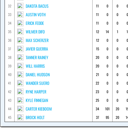
DAKOTA BACUS
32
11
0
0
AUSTIN VOTH
33
11
0
0
ERICK FEDDE
34
11
0
0
WILMER DIFO
35
12
14
1
1
MAX SCHERZER
36
12
0
0
JAVIER GUERRA
37
15
0
0
TANNER RAINEY
38
20
0
0
WILL HARRIS
39
20
0
0
DANIEL HUDSON
40
21
0
0
WANDER SUERO
41
22
0
0
RYNE HARPER
42
23
0
0
KYLE FINNEGAN
43
25
0
0
CARTER KIEBOOM
44
34
101
20
1
BROCK HOLT
45
37
95
20
1