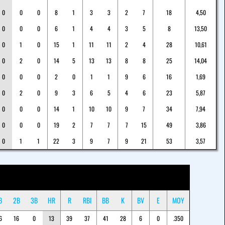
0
0
0
8
1
3
3
2
7
18
4,50
0
0
0
6
1
4
4
3
5
8
13,50
0
1
0
15
1
11
11
2
4
28
10,61
0
2
0
14
5
13
13
8
8
25
14,04
0
0
0
2
0
1
1
9
6
16
1,69
0
2
0
9
3
6
5
4
6
23
5,87
0
0
0
14
1
10
10
9
7
34
7,94
0
0
0
19
2
7
7
7
15
49
3,86
0
1
1
22
3
9
7
9
21
53
3,57
B
2B
3B
HR
R
RBI
BB
K
BV
E
MOY
6
16
0
13
39
37
41
28
6
0
.350