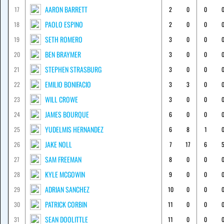
AARON BARRETT
17
2
0
0
PAOLO ESPINO
18
2
0
0
SETH ROMERO
19
3
0
0
BEN BRAYMER
20
3
0
0
STEPHEN STRASBURG
21
3
0
0
EMILIO BONIFACIO
22
3
3
0
WILL CROWE
23
3
0
0
JAMES BOURQUE
24
6
0
0
YUDELMIS HERNANDEZ
25
6
8
1
JAKE NOLL
26
7
17
6
SAM FREEMAN
27
8
0
0
KYLE MCGOWIN
28
9
0
0
ADRIAN SANCHEZ
29
10
0
0
PATRICK CORBIN
30
11
0
0
SEAN DOOLITTLE
31
11
0
0