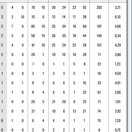
5
4
0
70
10
30
24
23
92
202
3,21
3
2
10
15
6
15
14
11
28
62
6,10
2
7
0
85
10
35
34
18
60
197
4,66
2
5
0
58
14
36
35
18
44
149
6,34
2
4
0
47
10
25
24
22
28
151
4,29
2
0
0
20
1
10
10
10
28
71
3,80
1
0
0
7
0
1
1
5
8
22
1,23
1
0
0
3
1
3
3
5
1
18
4,50
1
0
1
9
2
6
6
5
16
33
4,91
1
1
0
8
4
6
6
7
32
61
2,66
1
0
0
29
5
21
20
9
25
71
7,61
1
0
0
21
2
10
8
13
27
74
2,92
0
1
0
6
4
4
4
1
7
15
7,20
0
0
0
2
0
2
2
2
1
8
6,75