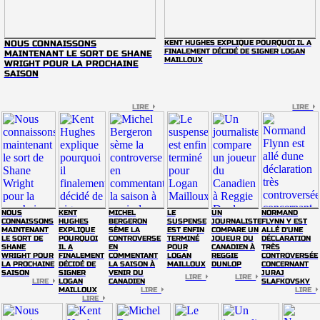
NOUS CONNAISSONS
KENT HUGHES EXPLIQUE POURQUOI IL A
FINALEMENT DÉCIDÉ DE SIGNER LOGAN
MAINTENANT LE SORT DE SHANE
MAILLOUX
WRIGHT POUR LA PROCHAINE
SAISON
LIRE
LIRE
NOUS
KENT
MICHEL
LE
UN
NORMAND
CONNAISSONS
HUGHES
BERGERON
SUSPENSE
JOURNALISTE
FLYNN Y EST
MAINTENANT
EXPLIQUE
SÈME LA
EST ENFIN
COMPARE UN
ALLÉ D'UNE
LE SORT DE
POURQUOI
CONTROVERSE
TERMINÉ
JOUEUR DU
DÉCLARATION
SHANE
IL A
EN
POUR
CANADIEN À
TRÈS
WRIGHT POUR
FINALEMENT
COMMENTANT
LOGAN
REGGIE
CONTROVERSÉE
LA PROCHAINE
DÉCIDÉ DE
LA SAISON À
MAILLOUX
DUNLOP
CONCERNANT
SAISON
SIGNER
VENIR DU
JURAJ
LIRE
LIRE
LIRE
LOGAN
CANADIEN
SLAFKOVSKY
MAILLOUX
LIRE
LIRE
LIRE