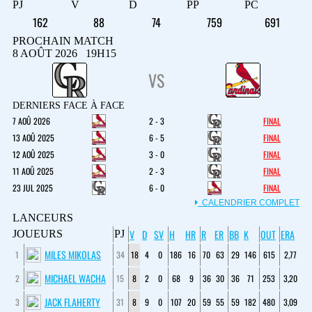
PJ
V
D
PP
PC
162
88
74
759
691
PROCHAIN MATCH
8 AOÛT 2026 19H15
VS
DERNIERS FACE À FACE
7 AOÛ 2026
2 - 3
FINAL
13 AOÛ 2025
6 - 5
FINAL
12 AOÛ 2025
3 - 0
FINAL
11 AOÛ 2025
2 - 3
FINAL
23 JUL 2025
6 - 0
FINAL
CALENDRIER COMPLET
LANCEURS
V
D
SV
H
HR
R
ER
BB
K
OUT
ERA
JOUEURS
PJ
MILES MIKOLAS
1
34
18
4
0
186
16
70
63
29
146
615
2,77
MICHAEL WACHA
2
15
8
2
0
68
9
36
30
36
71
253
3,20
JACK FLAHERTY
3
31
8
9
0
107
20
59
55
59
182
480
3,09