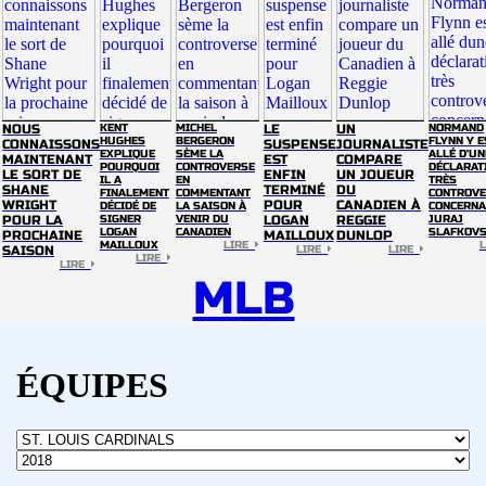
NOUS
KENT
MICHEL
LE
UN
NORMAND
HUGHES
BERGERON
FLYNN Y E
CONNAISSONS
SUSPENSE
JOURNALISTE
EXPLIQUE
SÈME LA
ALLÉ D'UN
MAINTENANT
EST
COMPARE
POURQUOI
CONTROVERSE
DÉCLARAT
LE SORT DE
ENFIN
UN JOUEUR
IL A
EN
TRÈS
SHANE
TERMINÉ
DU
FINALEMENT
COMMENTANT
CONTROVE
WRIGHT
POUR
CANADIEN À
DÉCIDÉ DE
LA SAISON À
CONCERNA
POUR LA
SIGNER
VENIR DU
LOGAN
REGGIE
JURAJ
LOGAN
CANADIEN
SLAFKOV
PROCHAINE
MAILLOUX
DUNLOP
MAILLOUX
LIRE
SAISON
LIRE
LIRE
LIRE
LIRE
MLB
ÉQUIPES