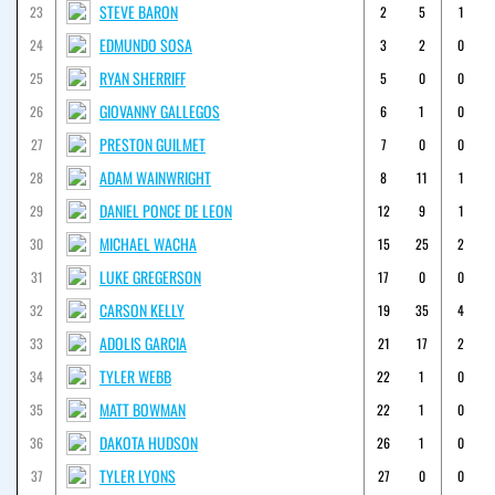
STEVE BARON
23
2
5
1
EDMUNDO SOSA
24
3
2
0
RYAN SHERRIFF
25
5
0
0
GIOVANNY GALLEGOS
26
6
1
0
PRESTON GUILMET
27
7
0
0
ADAM WAINWRIGHT
28
8
11
1
DANIEL PONCE DE LEON
29
12
9
1
MICHAEL WACHA
30
15
25
2
LUKE GREGERSON
31
17
0
0
CARSON KELLY
32
19
35
4
ADOLIS GARCIA
33
21
17
2
TYLER WEBB
34
22
1
0
MATT BOWMAN
35
22
1
0
DAKOTA HUDSON
36
26
1
0
TYLER LYONS
37
27
0
0