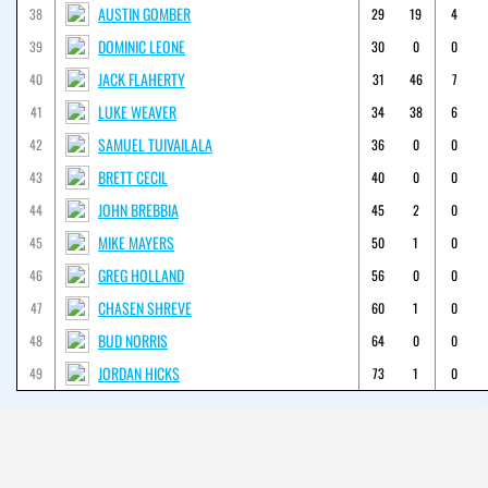
AUSTIN GOMBER
38
29
19
4
DOMINIC LEONE
39
30
0
0
JACK FLAHERTY
40
31
46
7
LUKE WEAVER
41
34
38
6
SAMUEL TUIVAILALA
42
36
0
0
BRETT CECIL
43
40
0
0
JOHN BREBBIA
44
45
2
0
MIKE MAYERS
45
50
1
0
GREG HOLLAND
46
56
0
0
CHASEN SHREVE
47
60
1
0
BUD NORRIS
48
64
0
0
JORDAN HICKS
49
73
1
0