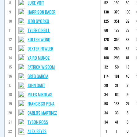
LUKE VOIT
8
52
160
50
HARRISON BADER
9
138
379
100
JEDD GYORKO
10
125
351
92
TYLER O'NEILL
11
60
129
33
KOLTEN WONG
12
128
353
88
DEXTER FOWLER
13
90
289
52
YAIRO MUNOZ
14
108
293
81
PATRICK WISDOM
15
32
50
13
GREG GARCIA
16
114
181
40
JOHN GANT
17
28
31
2
MILES MIKOLAS
18
34
63
9
FRANCISCO PENA
19
58
133
27
CARLOS MARTINEZ
20
34
33
8
TYSON ROSS
21
34
41
8
ALEX REYES
22
1
1
0