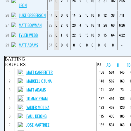
25
12
0
2
1
24
2
10
10
13
31
102
2,65
LEON
LUKE GREGERSON
26
17
0
0
0
14
2
10
10
6
12
38
7,11
MATT BOWMAN
27
22
0
2
0
29
4
16
16
11
26
69
6,26
TYLER WEBB
28
22
0
1
0
22
3
15
10
9
15
64
4,22
MATT ADAMS
29
57
0
0
0
0
0
0
0
0
0
0
-
BATTING
AB
H
1B
JOUEURS
PJ
MATT CARPENTER
1
156
564
145
MARCELL OZUNA
2
148
582
163
MATT ADAMS
3
121
306
73
TOMMY PHAM
4
137
494
136
YADIER MOLINA
5
123
459
120
PAUL DEJONG
6
115
436
105
JOSE MARTINEZ
7
152
534
163