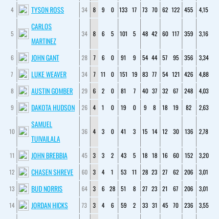
TYSON ROSS
4
34
8
9
0
133
17
73
70
62
122
455
4,15
CARLOS
5
34
8
6
5
101
5
48
42
60
117
359
3,16
MARTINEZ
JOHN GANT
6
28
7
6
0
91
9
54
44
57
95
356
3,34
LUKE WEAVER
7
34
7
11
0
151
19
83
77
54
121
426
4,88
AUSTIN GOMBER
8
29
6
2
0
81
7
40
37
32
67
248
4,03
DAKOTA HUDSON
9
26
4
1
0
19
0
9
8
18
19
82
2,63
SAMUEL
10
36
4
3
0
41
3
15
14
12
30
136
2,78
TUIVAILALA
JOHN BREBBIA
11
45
3
3
2
43
5
18
18
16
60
152
3,20
CHASEN SHREVE
12
60
3
4
1
53
11
28
23
27
62
206
3,01
BUD NORRIS
13
64
3
6
28
51
8
27
23
21
67
206
3,01
JORDAN HICKS
14
73
3
4
6
59
2
33
31
45
70
236
3,55