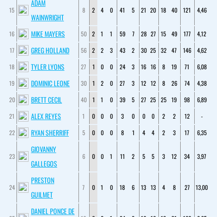
ADAM
15
8
2
4
0
41
5
21
20
18
40
121
4,46
WAINWRIGHT
MIKE MAYERS
16
50
2
1
1
59
7
28
27
15
49
177
4,12
GREG HOLLAND
17
56
2
2
3
43
2
30
25
32
47
146
4,62
TYLER LYONS
18
27
1
0
0
24
3
16
16
8
19
71
6,08
DOMINIC LEONE
19
30
1
2
0
27
3
12
12
8
26
74
4,38
BRETT CECIL
20
40
1
1
0
39
5
27
25
25
19
98
6,89
ALEX REYES
21
1
0
0
0
3
0
0
0
2
2
12
-
RYAN SHERRIFF
22
5
0
0
0
8
1
4
4
2
3
17
6,35
GIOVANNY
23
6
0
0
1
11
2
5
5
3
12
34
3,97
GALLEGOS
PRESTON
24
7
0
1
0
18
6
13
13
4
8
27
13,00
GUILMET
DANIEL PONCE DE