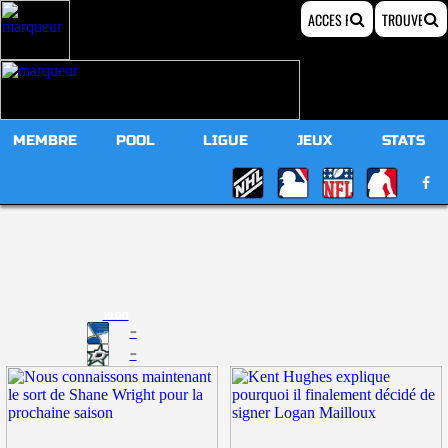
MEMBRE
POOL
LIGUE
JEUX
STATS
19:00
-
-