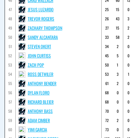
CHAD WALLACH
46
24
60
12
JESUS LUZARDO
47
25
15
0
TREVOR ROGERS
48
26
43
3
ZACHARY THOMPSON
49
27
15
2
SANDY ALCANTARA
50
33
58
2
STEVEN OKERT
51
34
2
0
JOHN CURTISS
52
45
5
0
ZACH POP
53
50
1
0
ROSS DETWILER
54
53
3
1
ANTHONY BENDER
55
61
2
0
DYLAN FLORO
56
68
0
0
RICHARD BLEIER
57
68
0
0
ANTHONY BASS
58
70
0
0
ADAM CIMBER
59
72
2
0
YIMI GARCIA
60
73
0
0