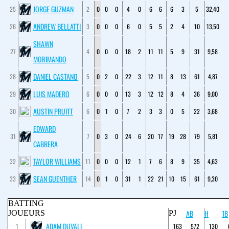
JORGE GUZMAN
25
2
0
0
0
4
0
6
6
6
3
5
32,40
ANDREW BELLATTI
26
3
0
0
0
6
0
5
5
2
4
10
13,50
SHAWN
27
4
0
0
0
18
2
11
11
5
9
31
9,58
MORIMANDO
DANIEL CASTANO
28
5
0
2
0
22
3
12
11
8
13
61
4,87
LUIS MADERO
29
6
0
0
0
13
3
12
12
8
4
36
9,00
AUSTIN PRUITT
30
6
0
1
0
7
2
3
3
0
5
22
3,68
EDWARD
31
7
0
3
0
24
6
20
17
19
28
79
5,81
CABRERA
TAYLOR WILLIAMS
32
11
0
0
0
12
1
7
6
8
9
35
4,63
SEAN GUENTHER
33
14
0
1
0
31
1
22
21
10
15
61
9,30
BATTING
AB
H
1B
JOUEURS
PJ
ADAM DUVALL
1
163
572
130