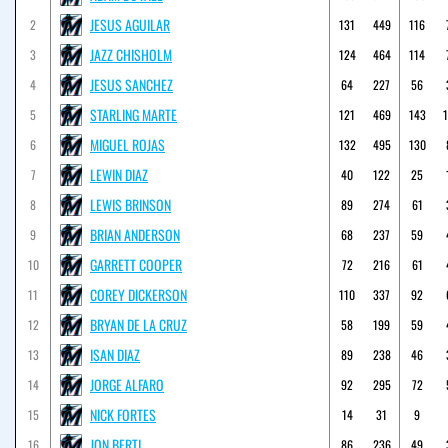
JESUS AGUILAR
2
131
449
116
JAZZ CHISHOLM
3
124
464
114
JESUS SANCHEZ
4
64
227
56
STARLING MARTE
5
121
469
143
MIGUEL ROJAS
6
132
495
130
LEWIN DIAZ
7
40
122
25
LEWIS BRINSON
8
89
274
61
BRIAN ANDERSON
9
68
237
59
GARRETT COOPER
10
72
216
61
COREY DICKERSON
11
110
337
92
BRYAN DE LA CRUZ
12
58
199
59
ISAN DIAZ
13
89
238
46
JORGE ALFARO
14
92
295
72
NICK FORTES
15
14
31
9
JON BERTI
16
86
236
49