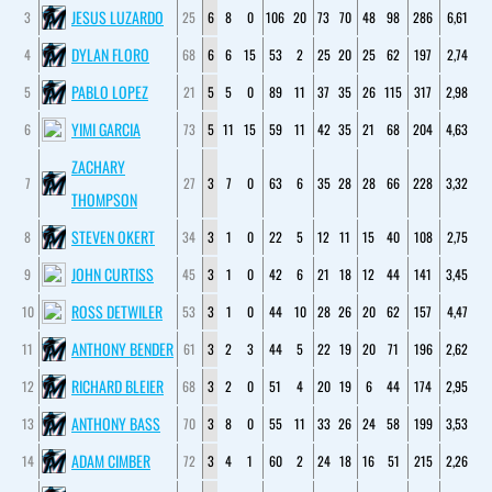
JESUS LUZARDO
3
25
6
8
0
106
20
73
70
48
98
286
6,61
DYLAN FLORO
4
68
6
6
15
53
2
25
20
25
62
197
2,74
PABLO LOPEZ
5
21
5
5
0
89
11
37
35
26
115
317
2,98
YIMI GARCIA
6
73
5
11
15
59
11
42
35
21
68
204
4,63
ZACHARY
7
27
3
7
0
63
6
35
28
28
66
228
3,32
THOMPSON
STEVEN OKERT
8
34
3
1
0
22
5
12
11
15
40
108
2,75
JOHN CURTISS
9
45
3
1
0
42
6
21
18
12
44
141
3,45
ROSS DETWILER
10
53
3
1
0
44
10
28
26
20
62
157
4,47
ANTHONY BENDER
11
61
3
2
3
44
5
22
19
20
71
196
2,62
RICHARD BLEIER
12
68
3
2
0
51
4
20
19
6
44
174
2,95
ANTHONY BASS
13
70
3
8
0
55
11
33
26
24
58
199
3,53
ADAM CIMBER
14
72
3
4
1
60
2
24
18
16
51
215
2,26