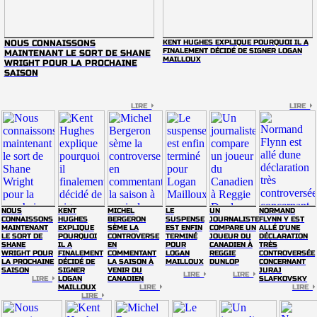
NOUS CONNAISSONS
KENT HUGHES EXPLIQUE POURQUOI IL A
FINALEMENT DÉCIDÉ DE SIGNER LOGAN
MAINTENANT LE SORT DE SHANE
MAILLOUX
WRIGHT POUR LA PROCHAINE
SAISON
LIRE
LIRE
NOUS
KENT
MICHEL
LE
UN
NORMAND
CONNAISSONS
HUGHES
BERGERON
SUSPENSE
JOURNALISTE
FLYNN Y EST
MAINTENANT
EXPLIQUE
SÈME LA
EST ENFIN
COMPARE UN
ALLÉ D'UNE
LE SORT DE
POURQUOI
CONTROVERSE
TERMINÉ
JOUEUR DU
DÉCLARATION
SHANE
IL A
EN
POUR
CANADIEN À
TRÈS
WRIGHT POUR
FINALEMENT
COMMENTANT
LOGAN
REGGIE
CONTROVERSÉE
LA PROCHAINE
DÉCIDÉ DE
LA SAISON À
MAILLOUX
DUNLOP
CONCERNANT
SAISON
SIGNER
VENIR DU
JURAJ
LIRE
LIRE
LIRE
LOGAN
CANADIEN
SLAFKOVSKY
MAILLOUX
LIRE
LIRE
LIRE