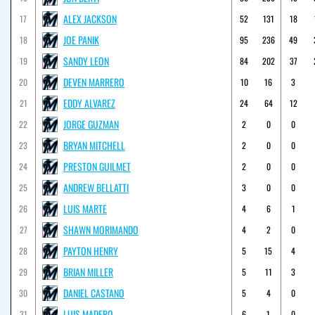
ALEX JACKSON
17
52
131
18
JOE PANIK
18
95
236
49
SANDY LEON
19
84
202
37
DEVEN MARRERO
20
10
16
3
EDDY ALVAREZ
21
24
64
12
JORGE GUZMAN
22
2
0
0
BRYAN MITCHELL
23
2
0
0
PRESTON GUILMET
24
2
0
0
ANDREW BELLATTI
25
3
0
0
LUIS MARTE
26
4
6
1
SHAWN MORIMANDO
27
4
2
0
PAYTON HENRY
28
5
15
4
BRIAN MILLER
29
5
11
3
DANIEL CASTANO
30
5
4
0
LUIS MADERO
31
6
1
0