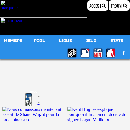
MEMBRE
POOL
LIGUE
JEUX
STATS
19:00
-
-