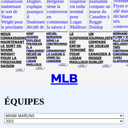
NOUS
KENT
MICHEL
LE
UN
NORMAND
HUGHES
BERGERON
FLYNN Y E
CONNAISSONS
SUSPENSE
JOURNALISTE
EXPLIQUE
SÈME LA
ALLÉ D'UN
MAINTENANT
EST
COMPARE
POURQUOI
CONTROVERSE
DÉCLARAT
LE SORT DE
ENFIN
UN JOUEUR
IL A
EN
TRÈS
SHANE
TERMINÉ
DU
FINALEMENT
COMMENTANT
CONTROVE
WRIGHT
POUR
CANADIEN À
DÉCIDÉ DE
LA SAISON À
CONCERNA
POUR LA
SIGNER
VENIR DU
LOGAN
REGGIE
JURAJ
LOGAN
CANADIEN
SLAFKOV
PROCHAINE
MAILLOUX
DUNLOP
MAILLOUX
LIRE
SAISON
LIRE
LIRE
LIRE
LIRE
MLB
ÉQUIPES