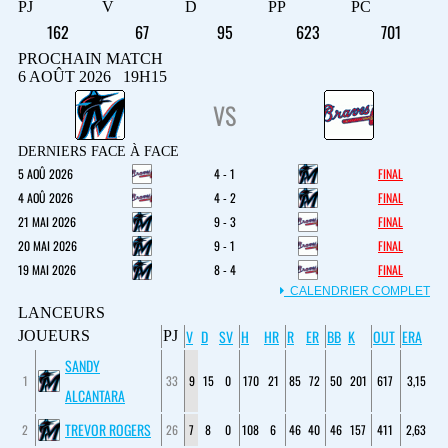
PJ
V
D
PP
PC
162
67
95
623
701
PROCHAIN MATCH
6 AOÛT 2026 19H15
VS
DERNIERS FACE À FACE
5 AOÛ 2026
4 - 1
FINAL
4 AOÛ 2026
4 - 2
FINAL
21 MAI 2026
9 - 3
FINAL
20 MAI 2026
9 - 1
FINAL
19 MAI 2026
8 - 4
FINAL
CALENDRIER COMPLET
LANCEURS
V
D
SV
H
HR
R
ER
BB
K
OUT
ERA
JOUEURS
PJ
SANDY
1
33
9
15
0
170
21
85
72
50
201
617
3,15
ALCANTARA
TREVOR ROGERS
2
26
7
8
0
108
6
46
40
46
157
411
2,63