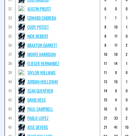
AUSTIN PRUITT
32
6
0
0
EDWARD CABRERA
33
7
7
1
CODY POTEET
34
8
10
1
NICK NEIDERT
35
8
11
0
BRAXTON GARRETT
36
8
11
2
MONTE HARRISON
37
10
10
2
ELIESER HERNANDEZ
38
11
14
1
TAYLOR WILLIAMS
39
11
0
0
JORDAN HOLLOWAY
40
13
10
1
SEAN GUENTHER
41
14
0
0
DAVID HESS
42
15
4
0
PAUL CAMPBELL
43
16
5
0
PABLO LOPEZ
44
21
33
2
JOSE DEVERS
45
21
41
10