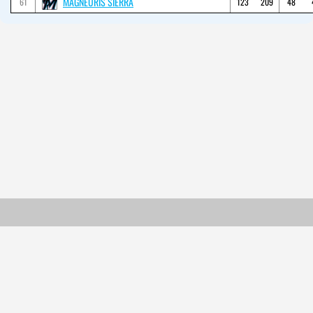
MAGNEURIS SIERRA
61
123
209
48