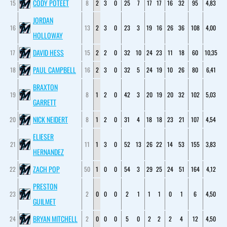
CODY POTEET
15
8
2
3
0
25
7
17
17
16
32
95
4,83
JORDAN
16
13
2
3
0
23
3
19
16
26
36
108
4,00
HOLLOWAY
DAVID HESS
17
15
2
2
0
32
10
24
23
11
18
60
10,35
PAUL CAMPBELL
18
16
2
3
0
32
5
24
19
10
26
80
6,41
BRAXTON
19
8
1
2
0
42
3
20
19
20
32
102
5,03
GARRETT
NICK NEIDERT
20
8
1
2
0
31
4
18
18
23
21
107
4,54
ELIESER
21
11
1
3
0
52
13
26
22
14
53
155
3,83
HERNANDEZ
ZACH POP
22
50
1
0
0
54
3
29
25
24
51
164
4,12
PRESTON
23
2
0
0
0
2
1
1
1
0
1
6
4,50
GUILMET
BRYAN MITCHELL
24
2
0
0
0
5
0
2
2
2
4
12
4,50