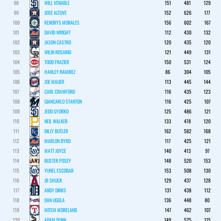
98
WILL VENABLE
151
481
129
99
JOSE ALTUVE
152
626
177
100
KENDRYS MORALES
156
602
167
101
DAVID WRIGHT
112
430
132
102
JASON CASTRO
120
435
120
103
WILIN ROSARIO
121
449
131
104
TODD FRAZIER
150
531
124
105
HANLEY RAMIREZ
86
304
105
106
JOE MAUER
113
445
144
107
CARL CRAWFORD
116
435
123
108
GIANCARLO STANTON
116
425
107
109
JEDD GYORKO
125
486
121
110
NEIL WALKER
133
478
120
111
BILLY BUTLER
162
582
168
112
MARLON BYRD
117
425
121
113
MATT JOYCE
140
413
97
114
BUSTER POSEY
148
520
153
115
YUNEL ESCOBAR
153
508
130
116
JB SHUCK
129
437
128
117
ANDY DIRKS
131
438
112
118
DAN UGGLA
136
448
80
119
MITCH MORELAND
147
462
107
120
ADAM DUNN
149
525
115