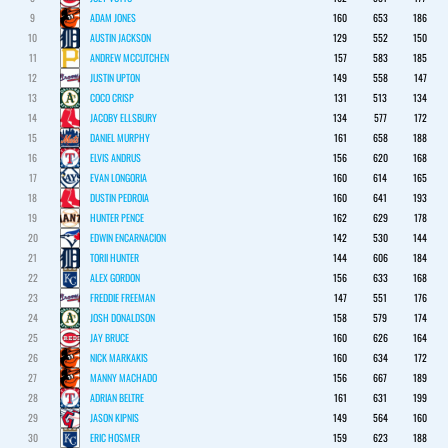
9
ADAM JONES
160
653
186
10
AUSTIN JACKSON
129
552
150
11
ANDREW MCCUTCHEN
157
583
185
12
JUSTIN UPTON
149
558
147
13
COCO CRISP
131
513
134
14
JACOBY ELLSBURY
134
577
172
15
DANIEL MURPHY
161
658
188
16
ELVIS ANDRUS
156
620
168
17
EVAN LONGORIA
160
614
165
18
DUSTIN PEDROIA
160
641
193
19
HUNTER PENCE
162
629
178
20
EDWIN ENCARNACION
142
530
144
21
TORII HUNTER
144
606
184
22
ALEX GORDON
156
633
168
23
FREDDIE FREEMAN
147
551
176
24
JOSH DONALDSON
158
579
174
25
JAY BRUCE
160
626
164
26
NICK MARKAKIS
160
634
172
27
MANNY MACHADO
156
667
189
28
ADRIAN BELTRE
161
631
199
29
JASON KIPNIS
149
564
160
30
ERIC HOSMER
159
623
188