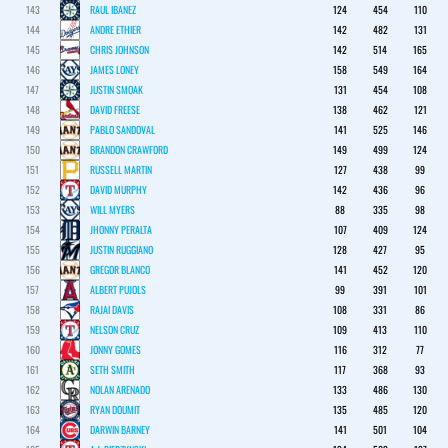
143
RAUL IBANEZ
124
454
110
144
ANDRE ETHIER
142
482
131
145
CHRIS JOHNSON
142
514
165
146
JAMES LONEY
158
549
164
147
JUSTIN SMOAK
131
454
108
148
DAVID FREESE
138
462
121
149
PABLO SANDOVAL
141
525
146
150
BRANDON CRAWFORD
149
499
124
151
RUSSELL MARTIN
127
438
99
152
DAVID MURPHY
142
436
96
153
WILL MYERS
88
335
98
154
JHONNY PERALTA
107
409
124
155
JUSTIN RUGGIANO
128
427
95
156
GREGOR BLANCO
141
452
120
157
ALBERT PUJOLS
99
391
101
158
RAJAI DAVIS
108
331
86
159
NELSON CRUZ
109
413
110
160
JONNY GOMES
116
312
77
161
SETH SMITH
117
368
93
162
NOLAN ARENADO
133
486
130
163
RYAN DOUMIT
135
485
120
164
DARWIN BARNEY
141
501
104