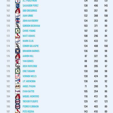
165
A.J. PIERZYNSKI
134
503
137
166
SALVADOR PEREZ
138
496
145
167
DIDI GREGORIUS
103
357
90
168
JUAN URIBE
132
388
108
169
JOHN MAYBERRY
134
353
80
170
GORDON BECKHAM
103
371
99
171
CHRIS YOUNG
107
335
67
172
MATT ADAMS
108
296
84
173
MARK ELLIS
126
433
117
174
CONOR GILLASPIE
134
408
100
175
BRANDON BARNES
136
408
98
176
AARON HILL
87
327
95
177
YAN GOMES
88
293
86
178
JOSH RUTLEDGE
88
285
67
179
ERIC SOGARD
130
368
98
180
VERNON WELLS
130
424
99
181
J.P. ARENCIBIA
138
474
92
182
ANGEL PAGAN
71
280
79
183
EVAN GATTIS
105
354
86
184
MIGUEL MONTERO
116
413
95
185
TREVOR PLOUFFE
129
477
121
186
PEDRO FLORIMON
134
403
89
187
PETE KOZMA
143
410
89