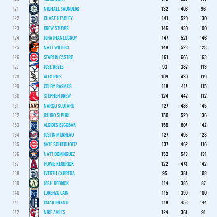
121
MICHAEL SAUNDERS
132
406
96
122
CHASE HEADLEY
141
520
130
123
DREW STUBBS
146
430
100
124
JONATHAN LUCROY
147
521
146
125
MATT WIETERS
148
523
123
126
STARLIN CASTRO
161
666
163
127
JOSE REYES
93
382
113
128
ALEX RIOS
109
430
119
129
COLBY RASMUS
118
417
115
130
STEPHEN DREW
124
442
112
131
MARCO SCUTARO
127
488
145
132
ICHIRO SUZUKI
150
520
136
133
ALCIDES ESCOBAR
158
607
142
134
JUSTIN MORNEAU
127
495
128
135
NATE SCHIERHOLTZ
137
462
116
136
MATT DOMINGUEZ
152
543
131
137
HOWIE KENDRICK
122
478
142
138
EVERTH CABRERA
95
381
108
139
JOSH REDDICK
114
385
87
140
LORENZO CAIN
115
399
100
141
OMAR INFANTE
118
453
144
142
MIKE AVILES
124
361
91