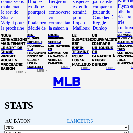
NOUS
KENT
MICHEL
LE
UN
NORMAND
HUGHES
BERGERON
FLYNN Y E
CONNAISSONS
SUSPENSE
JOURNALISTE
EXPLIQUE
SÈME LA
ALLÉ D'UN
MAINTENANT
EST
COMPARE
POURQUOI
CONTROVERSE
DÉCLARAT
LE SORT DE
ENFIN
UN JOUEUR
IL A
EN
TRÈS
SHANE
TERMINÉ
DU
FINALEMENT
COMMENTANT
CONTROVE
WRIGHT
POUR
CANADIEN À
DÉCIDÉ DE
LA SAISON À
CONCERNA
POUR LA
SIGNER
VENIR DU
LOGAN
REGGIE
JURAJ
LOGAN
CANADIEN
SLAFKOV
PROCHAINE
MAILLOUX
DUNLOP
MAILLOUX
LIRE
SAISON
LIRE
LIRE
LIRE
LIRE
MLB
STATS
AU BÂTON
LANCEURS