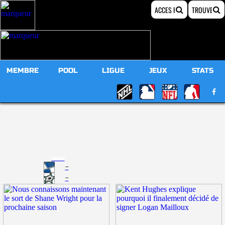
MEMBRE
POOL
LIGUE
JEUX
STATS
19:00
-
-