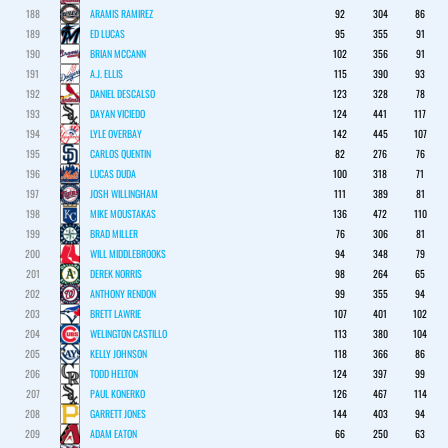
188
ARAMIS RAMIREZ
92
304
86
189
ED LUCAS
95
355
91
190
BRIAN MCCANN
102
356
91
191
A.J. ELLIS
115
390
93
192
DANIEL DESCALSO
123
328
78
193
DAYAN VICIEDO
124
441
117
194
LYLE OVERBAY
142
445
107
195
CARLOS QUENTIN
82
276
76
196
LUCAS DUDA
100
318
71
197
JOSH WILLINGHAM
111
389
81
198
MIKE MOUSTAKAS
136
472
110
199
BRAD MILLER
76
306
81
200
WILL MIDDLEBROOKS
94
348
79
201
DEREK NORRIS
98
264
65
202
ANTHONY RENDON
99
355
94
203
BRETT LAWRIE
107
401
102
204
WELINGTON CASTILLO
113
380
104
205
KELLY JOHNSON
118
366
86
206
TODD HELTON
124
397
99
207
PAUL KONERKO
126
467
114
208
GARRETT JONES
144
403
94
209
ADAM EATON
66
250
63