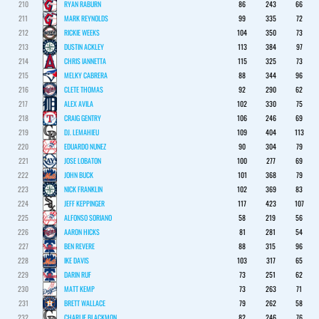
210
RYAN RABURN
86
243
66
211
MARK REYNOLDS
99
335
72
212
RICKIE WEEKS
104
350
73
213
DUSTIN ACKLEY
113
384
97
214
CHRIS IANNETTA
115
325
73
215
MELKY CABRERA
88
344
96
216
CLETE THOMAS
92
290
62
217
ALEX AVILA
102
330
75
218
CRAIG GENTRY
106
246
69
219
DJ. LEMAHIEU
109
404
113
220
EDUARDO NUNEZ
90
304
79
221
JOSE LOBATON
100
277
69
222
JOHN BUCK
101
368
79
223
NICK FRANKLIN
102
369
83
224
JEFF KEPPINGER
117
423
107
225
ALFONSO SORIANO
58
219
56
226
AARON HICKS
81
281
54
227
BEN REVERE
88
315
96
228
IKE DAVIS
103
317
65
229
DARIN RUF
73
251
62
230
MATT KEMP
73
263
71
231
BRETT WALLACE
79
262
58
232
CHARLIE BLACKMON
82
246
76