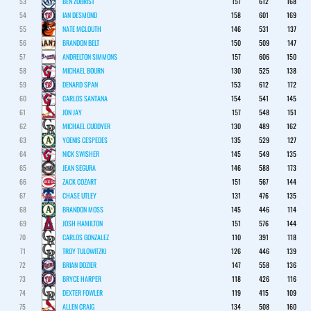
53
BEN ZOBRIST
157
612
168
54
IAN DESMOND
158
601
169
55
NATE MCLOUTH
146
531
137
56
BRANDON BELT
150
509
147
57
ANDRELTON SIMMONS
157
606
150
58
MICHAEL BOURN
130
525
138
59
DENARD SPAN
153
612
172
60
CARLOS SANTANA
154
541
145
61
JON JAY
157
548
151
62
MICHAEL CUDDYER
130
489
162
63
YOENIS CESPEDES
135
529
127
64
NICK SWISHER
145
549
135
65
JEAN SEGURA
146
588
173
66
ZACK COZART
151
567
144
67
CHASE UTLEY
131
476
135
68
BRANDON MOSS
145
446
114
69
JOSH HAMILTON
151
576
144
70
CARLOS GONZALEZ
110
391
118
71
TROY TULOWITZKI
126
446
139
72
BRIAN DOZIER
147
558
136
73
BRYCE HARPER
118
426
116
74
DEXTER FOWLER
119
415
109
75
ALLEN CRAIG
134
508
160