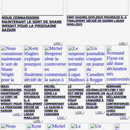
NOUS CONNAISSONS
KENT HUGHES EXPLIQUE POURQUOI IL A
FINALEMENT DÉCIDÉ DE SIGNER LOGAN
MAINTENANT LE SORT DE SHANE
MAILLOUX
WRIGHT POUR LA PROCHAINE
SAISON
LIRE
LIRE
NOUS
KENT
MICHEL
LE
UN
NORMAND
CONNAISSONS
HUGHES
BERGERON
SUSPENSE
JOURNALISTE
FLYNN Y EST
MAINTENANT
EXPLIQUE
SÈME LA
EST ENFIN
COMPARE UN
ALLÉ D'UNE
LE SORT DE
POURQUOI
CONTROVERSE
TERMINÉ
JOUEUR DU
DÉCLARATION
SHANE
IL A
EN
POUR
CANADIEN À
TRÈS
WRIGHT POUR
FINALEMENT
COMMENTANT
LOGAN
REGGIE
CONTROVERSÉE
LA PROCHAINE
DÉCIDÉ DE
LA SAISON À
MAILLOUX
DUNLOP
CONCERNANT
SAISON
SIGNER
VENIR DU
JURAJ
LIRE
LIRE
LIRE
LOGAN
CANADIEN
SLAFKOVSKY
MAILLOUX
LIRE
LIRE
LIRE