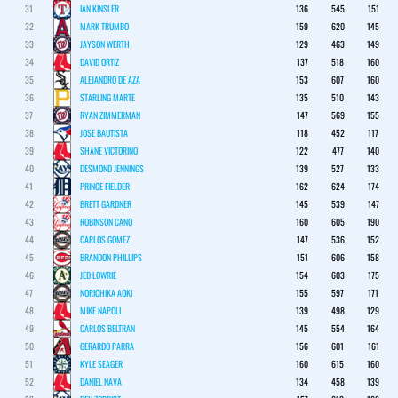
31
IAN KINSLER
136
545
151
32
MARK TRUMBO
159
620
145
33
JAYSON WERTH
129
463
149
34
DAVID ORTIZ
137
518
160
35
ALEJANDRO DE AZA
153
607
160
36
STARLING MARTE
135
510
143
37
RYAN ZIMMERMAN
147
569
155
38
JOSE BAUTISTA
118
452
117
39
SHANE VICTORINO
122
477
140
40
DESMOND JENNINGS
139
527
133
41
PRINCE FIELDER
162
624
174
42
BRETT GARDNER
145
539
147
43
ROBINSON CANO
160
605
190
44
CARLOS GOMEZ
147
536
152
45
BRANDON PHILLIPS
151
606
158
46
JED LOWRIE
154
603
175
47
NORICHIKA AOKI
155
597
171
48
MIKE NAPOLI
139
498
129
49
CARLOS BELTRAN
145
554
164
50
GERARDO PARRA
156
601
161
51
KYLE SEAGER
160
615
160
52
DANIEL NAVA
134
458
139