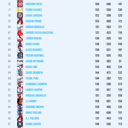
76
ANTHONY RIZZO
160
606
141
77
PEDRO ALVAREZ
152
558
130
78
ADAM LAROCHE
152
508
120
79
MARTIN PRADO
155
609
172
80
ADRIAN GONZALEZ
157
583
171
81
JARROD SALTALAMACCHIA
121
425
116
82
YADIER MOLINA
136
505
161
83
ERICK AYBAR
138
550
149
84
ALEXEI RAMIREZ
158
637
181
85
VICTOR MARTINEZ
159
605
182
86
JASON HEYWARD
104
382
97
87
ADAM LIND
143
465
134
88
CHRIS DENORFIA
144
473
132
89
YASIEL PUIG
104
382
122
90
ASDRUBAL CABRERA
136
508
123
91
LEONYS MARTIN
147
457
119
92
MICHAEL BRANTLEY
151
556
158
93
J.J. HARDY
159
601
158
94
DOMONIC BROWN
139
496
135
95
JIMMY ROLLINS
160
600
151
96
A.J. POLLOCK
137
443
119
97
CHRIS CARTER
148
506
113