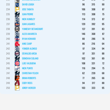
233
DAVID LOUGH
96
315
90
234
JOSE TABATA
106
308
87
235
JUAN PIERRE
113
308
75
236
NICK HUNDLEY
114
373
87
237
JUAN LAGARES
120
392
95
238
YUNIESKY BETANCOURT
137
391
83
239
ALEXI AMARISTA
146
368
87
240
RYAN HOWARD
80
286
76
241
MIKE CARP
86
216
64
242
YONDER ALONSO
97
334
94
243
OSWALDO ARCIA
97
351
88
244
DONOVAN SOLANO
102
361
89
245
LUIS VALBUENA
108
331
72
246
NICK PUNTO
116
294
75
247
CHRISTIAN YELICH
62
239
68
248
BRIAN ROBERTS
77
265
66
249
CODY ROSS
94
317
88
250
JORDY MERCER
103
333
95