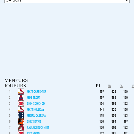
MENEURS
JOUEURS
PJ
AB
CS
1
1
MATT CARPENTER
157
626
199
2
MIKE TROUT
157
589
190
3
SHIN-SOO CHOO
154
569
162
4
MATT HOLLIDAY
141
520
156
5
MIGUEL CABRERA
148
555
193
6
CHRIS DAVIS
160
584
167
7
PAUL GOLDSCHMIDT
160
602
182
8
JOEY VOTTO
162
581
177