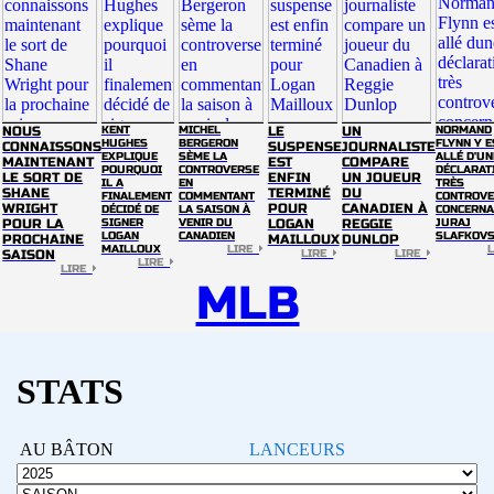
NOUS
KENT
MICHEL
LE
UN
NORMAND
HUGHES
BERGERON
FLYNN Y E
CONNAISSONS
SUSPENSE
JOURNALISTE
EXPLIQUE
SÈME LA
ALLÉ D'UN
MAINTENANT
EST
COMPARE
POURQUOI
CONTROVERSE
DÉCLARAT
LE SORT DE
ENFIN
UN JOUEUR
IL A
EN
TRÈS
SHANE
TERMINÉ
DU
FINALEMENT
COMMENTANT
CONTROVE
WRIGHT
POUR
CANADIEN À
DÉCIDÉ DE
LA SAISON À
CONCERNA
POUR LA
SIGNER
VENIR DU
LOGAN
REGGIE
JURAJ
LOGAN
CANADIEN
SLAFKOV
PROCHAINE
MAILLOUX
DUNLOP
MAILLOUX
LIRE
SAISON
LIRE
LIRE
LIRE
LIRE
MLB
STATS
AU BÂTON
LANCEURS