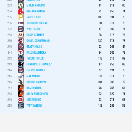
233
MIGUEL ANDUJAR
61
218
65
234
ROMAN ANTHONY
71
253
74
235
JARED TRIOLO
108
331
76
236
JURICKSON PROFAR
80
318
78
237
WILLI CASTRO
87
302
74
238
CASEY SCHMITT
98
312
74
239
DANIEL SCHNEEMANN
130
378
78
240
BRADY HOUSE
73
261
61
241
KYLE HIGASHIOKA
94
303
72
242
TYRONE TAYLOR
113
310
69
243
HERIBERTO HERNANDEZ
87
256
68
244
HARRISON BADER
97
271
70
245
MAX MUNCY
101
313
76
246
BROOKS BALDWIN
104
300
72
247
RAMON URIAS
78
258
64
248
ADLEY RUTSCHMAN
92
322
71
249
JOSE TREVINO
93
278
68
250
TREY SWEENEY
118
296
58