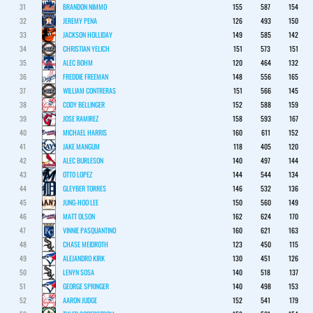
31
BRANDON NIMMO
155
587
154
32
JEREMY PENA
126
493
150
33
JACKSON HOLLIDAY
149
585
142
34
CHRISTIAN YELICH
151
573
151
35
ALEC BOHM
120
464
132
36
FREDDIE FREEMAN
148
556
165
37
WILLIAM CONTRERAS
151
566
145
38
CODY BELLINGER
152
588
159
39
JOSE RAMIREZ
158
593
167
40
MICHAEL HARRIS
160
611
152
41
JAKE MANGUM
118
405
120
42
ALEC BURLESON
140
497
144
43
OTTO LOPEZ
144
544
134
44
GLEYBER TORRES
146
532
136
45
JUNG-HOO LEE
150
560
149
46
MATT OLSON
162
624
170
47
VINNIE PASQUANTINO
160
621
163
48
CHASE MEIDROTH
123
450
115
49
ALEJANDRO KIRK
130
451
126
50
LENYN SOSA
140
518
137
51
GEORGE SPRINGER
140
498
153
52
AARON JUDGE
152
541
179