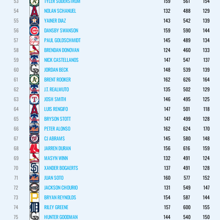
53
TYLER SODERSTROM
159
561
154
54
NOLAN SCHANUEL
132
488
129
55
YAINER DIAZ
143
542
139
56
DANSBY SWANSON
159
590
144
57
PAUL GOLDSCHMIDT
145
489
134
58
BRENDAN DONOVAN
124
460
133
59
NICK CASTELLANOS
147
547
137
60
JORDAN BECK
148
539
139
61
BRENT ROOKER
162
626
164
62
J.T. REALMUTO
135
502
129
63
JOSH SMITH
146
495
125
64
LUIS RENGIFO
147
501
118
65
BRYSON STOTT
147
499
128
66
PETER ALONSO
162
624
170
67
CJ ABRAMS
145
580
148
68
JARREN DURAN
156
616
159
69
MASYN WINN
132
491
124
70
XANDER BOGAERTS
137
491
128
71
JUAN SOTO
160
577
152
72
JACKSON CHOURIO
131
549
147
73
BRYAN REYNOLDS
154
587
144
74
RILEY GREENE
157
600
155
75
HUNTER GOODMAN
144
540
150