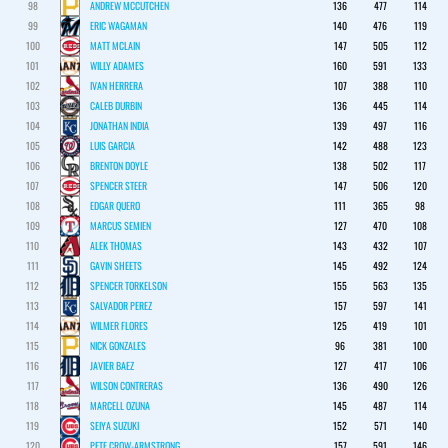
98
ANDREW MCCUTCHEN
136
477
114
99
ERIC WAGAMAN
140
476
119
100
MATT MCLAIN
147
505
112
101
WILLY ADAMES
160
591
133
102
IVAN HERRERA
107
388
110
103
CALEB DURBIN
136
445
114
104
JONATHAN INDIA
139
497
116
105
LUIS GARCIA
142
488
123
106
BRENTON DOYLE
138
502
117
107
SPENCER STEER
147
506
120
108
EDGAR QUERO
111
365
98
109
MARCUS SEMIEN
127
470
108
110
ALEK THOMAS
143
432
107
111
GAVIN SHEETS
145
492
124
112
SPENCER TORKELSON
155
563
135
113
SALVADOR PEREZ
157
597
141
114
WILMER FLORES
125
419
101
115
NICK GONZALES
96
381
100
116
JAVIER BAEZ
127
417
106
117
WILSON CONTRERAS
136
490
126
118
MARCELL OZUNA
145
487
114
119
SEIYA SUZUKI
152
571
140
120
PETE CROW-ARMSTRONG
157
591
146