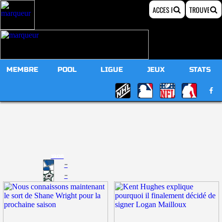
MEMBRE
POOL
LIGUE
JEUX
STATS
19:00
-
-