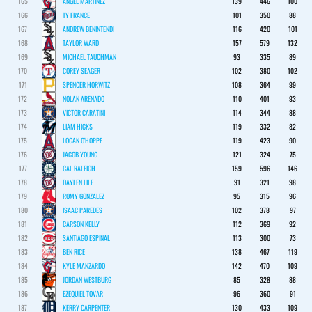
165
ANGEL MARTINEZ
139
446
100
166
TY FRANCE
101
350
88
167
ANDREW BENINTENDI
116
420
101
168
TAYLOR WARD
157
579
132
169
MICHAEL TAUCHMAN
93
335
89
170
COREY SEAGER
102
380
102
171
SPENCER HORWITZ
108
364
99
172
NOLAN ARENADO
110
401
93
173
VICTOR CARATINI
114
344
88
174
LIAM HICKS
119
332
82
175
LOGAN O'HOPPE
119
423
90
176
JACOB YOUNG
121
324
75
177
CAL RALEIGH
159
596
146
178
DAYLEN LILE
91
321
98
179
ROMY GONZALEZ
95
315
96
180
ISAAC PAREDES
102
378
97
181
CARSON KELLY
112
369
92
182
SANTIAGO ESPINAL
113
300
73
183
BEN RICE
138
467
119
184
KYLE MANZARDO
142
470
109
185
JORDAN WESTBURG
85
328
88
186
EZEQUIEL TOVAR
96
360
91
187
KERRY CARPENTER
130
433
109