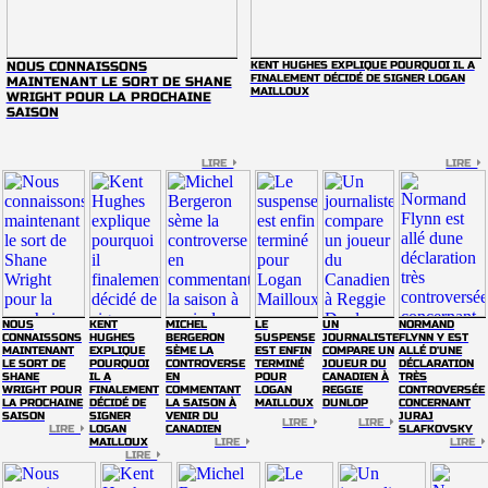
NOUS CONNAISSONS
KENT HUGHES EXPLIQUE POURQUOI IL A
FINALEMENT DÉCIDÉ DE SIGNER LOGAN
MAINTENANT LE SORT DE SHANE
MAILLOUX
WRIGHT POUR LA PROCHAINE
SAISON
LIRE
LIRE
NOUS
KENT
MICHEL
LE
UN
NORMAND
CONNAISSONS
HUGHES
BERGERON
SUSPENSE
JOURNALISTE
FLYNN Y EST
MAINTENANT
EXPLIQUE
SÈME LA
EST ENFIN
COMPARE UN
ALLÉ D'UNE
LE SORT DE
POURQUOI
CONTROVERSE
TERMINÉ
JOUEUR DU
DÉCLARATION
SHANE
IL A
EN
POUR
CANADIEN À
TRÈS
WRIGHT POUR
FINALEMENT
COMMENTANT
LOGAN
REGGIE
CONTROVERSÉE
LA PROCHAINE
DÉCIDÉ DE
LA SAISON À
MAILLOUX
DUNLOP
CONCERNANT
SAISON
SIGNER
VENIR DU
JURAJ
LIRE
LIRE
LIRE
LOGAN
CANADIEN
SLAFKOVSKY
MAILLOUX
LIRE
LIRE
LIRE