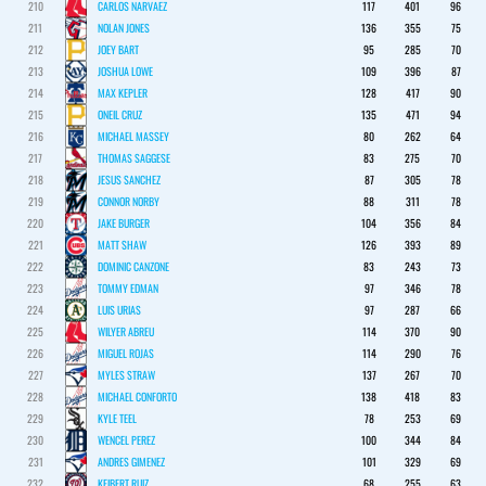
210
CARLOS NARVAEZ
117
401
96
211
NOLAN JONES
136
355
75
212
JOEY BART
95
285
70
213
JOSHUA LOWE
109
396
87
214
MAX KEPLER
128
417
90
215
ONEIL CRUZ
135
471
94
216
MICHAEL MASSEY
80
262
64
217
THOMAS SAGGESE
83
275
70
218
JESUS SANCHEZ
87
305
78
219
CONNOR NORBY
88
311
78
220
JAKE BURGER
104
356
84
221
MATT SHAW
126
393
89
222
DOMINIC CANZONE
83
243
73
223
TOMMY EDMAN
97
346
78
224
LUIS URIAS
97
287
66
225
WILYER ABREU
114
370
90
226
MIGUEL ROJAS
114
290
76
227
MYLES STRAW
137
267
70
228
MICHAEL CONFORTO
138
418
83
229
KYLE TEEL
78
253
69
230
WENCEL PEREZ
100
344
84
231
ANDRES GIMENEZ
101
329
69
232
KEIBERT RUIZ
68
255
63