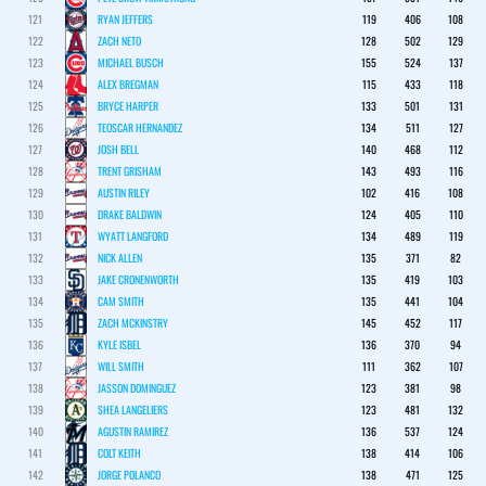
121
RYAN JEFFERS
119
406
108
122
ZACH NETO
128
502
129
123
MICHAEL BUSCH
155
524
137
124
ALEX BREGMAN
115
433
118
125
BRYCE HARPER
133
501
131
126
TEOSCAR HERNANDEZ
134
511
127
127
JOSH BELL
140
468
112
128
TRENT GRISHAM
143
493
116
129
AUSTIN RILEY
102
416
108
130
DRAKE BALDWIN
124
405
110
131
WYATT LANGFORD
134
489
119
132
NICK ALLEN
135
371
82
133
JAKE CRONENWORTH
135
419
103
134
CAM SMITH
135
441
104
135
ZACH MCKINSTRY
145
452
117
136
KYLE ISBEL
136
370
94
137
WILL SMITH
111
362
107
138
JASSON DOMINGUEZ
123
381
98
139
SHEA LANGELIERS
123
481
132
140
AGUSTIN RAMIREZ
136
537
124
141
COLT KEITH
138
414
106
142
JORGE POLANCO
138
471
125