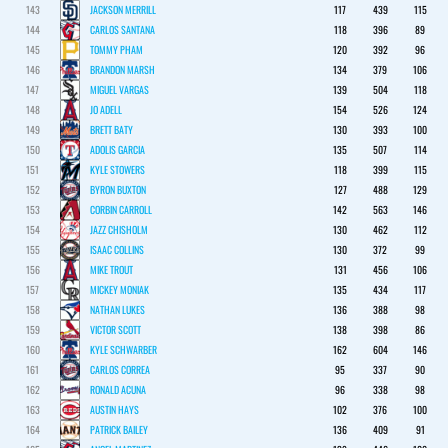
143
JACKSON MERRILL
117
439
115
144
CARLOS SANTANA
118
396
89
145
TOMMY PHAM
120
392
96
146
BRANDON MARSH
134
379
106
147
MIGUEL VARGAS
139
504
118
148
JO ADELL
154
526
124
149
BRETT BATY
130
393
100
150
ADOLIS GARCIA
135
507
114
151
KYLE STOWERS
118
399
115
152
BYRON BUXTON
127
488
129
153
CORBIN CARROLL
142
563
146
154
JAZZ CHISHOLM
130
462
112
155
ISAAC COLLINS
130
372
99
156
MIKE TROUT
131
456
106
157
MICKEY MONIAK
135
434
117
158
NATHAN LUKES
136
388
98
159
VICTOR SCOTT
138
398
86
160
KYLE SCHWARBER
162
604
146
161
CARLOS CORREA
95
337
90
162
RONALD ACUNA
96
338
98
163
AUSTIN HAYS
102
376
100
164
PATRICK BAILEY
136
409
91