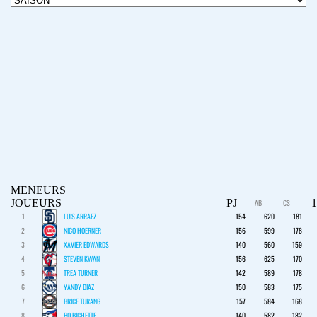
MENEURS
JOUEURS
PJ
AB
CS
1
LUIS ARRAEZ
154
620
181
2
NICO HOERNER
156
599
178
3
XAVIER EDWARDS
140
560
159
4
STEVEN KWAN
156
625
170
5
TREA TURNER
142
589
178
6
YANDY DIAZ
150
583
175
7
BRICE TURANG
157
584
168
8
BO BICHETTE
140
582
182