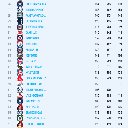
76
CHRISTIAN WALKER
154
585
138
77
JUNIOR CAMINERO
155
602
159
78
RANDY AROZARENA
160
613
146
79
DILLON DINGLER
126
435
121
80
TREVOR LARNACH
144
503
127
81
GAVIN LUX
140
442
119
82
JAMES WOOD
157
598
153
83
JOSH JUNG
132
482
121
84
BROOKS LEE
139
487
115
85
JOEY ORTIZ
149
471
109
86
IAN HAPP
150
569
138
87
TYLER FREEMAN
112
377
106
88
KYLE TUCKER
136
500
133
89
CEDDANNE RAFAELA
155
543
136
90
SHOHEI OHTANI
158
611
171
91
JONATHAN ARANDA
106
370
117
92
LARS NOOTBAAR
135
509
119
93
JAKE MEYERS
105
343
100
94
KETEL MARTE
128
479
136
95
BRANDON LOWE
135
508
130
96
LAWRENCE BUTLER
152
570
133
97
LOURDES GURRIEL
129
499
124