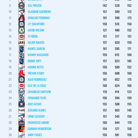
9
SAL FRELICK
142
528
152
10
VLADIMIR GUERRERO
157
589
172
11
GERALDO PERDOMO
161
596
173
12
J.P. CRAWFORD
158
570
150
13
JACOB WILSON
127
486
152
14
TJ FRIEDL
151
577
151
15
HELIOT RAMOS
157
620
159
16
MAIKEL GARCIA
161
595
171
17
MANNY MACHADO
159
615
169
18
BOBBY WITT
157
623
185
19
MOOKIE BETTS
150
589
152
20
TREVOR STORY
156
608
160
21
JULIO RODRIGUEZ
161
652
175
22
ELLY DE LA CRUZ
160
624
166
23
CHANDLER SIMPSON
110
414
123
24
FERNANDO TATIS
156
594
159
25
JOSE ALTUVE
155
588
155
26
OZHAINO ALBIES
157
603
145
27
ERNIE CLEMENT
157
545
150
28
FRANCISCO LINDOR
160
644
170
29
GUNNAR HENDERSON
154
577
158
30
ANDY PAGES
156
581
158