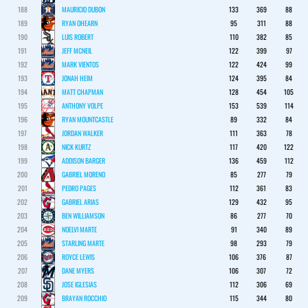
188
MAURICIO DUBON
133
369
88
189
RYAN OHEARN
95
311
88
190
LUIS ROBERT
110
382
85
191
JEFF MCNEIL
122
399
97
192
MARK VIENTOS
122
424
99
193
JONAH HEIM
124
395
84
194
MATT CHAPMAN
128
454
105
195
ANTHONY VOLPE
153
539
114
196
RYAN MOUNTCASTLE
89
332
84
197
JORDAN WALKER
111
363
78
198
NICK KURTZ
117
420
122
199
ADDISON BARGER
136
459
112
200
GABRIEL MORENO
85
277
79
201
PEDRO PAGES
112
361
83
202
GABRIEL ARIAS
129
432
95
203
BEN WILLIAMSON
86
277
70
204
NOELVI MARTE
91
340
89
205
STARLING MARTE
98
293
79
206
ROYCE LEWIS
106
376
87
207
DANE MYERS
106
307
72
208
JOSE IGLESIAS
112
306
69
209
BRAYAN ROCCHIO
115
344
80