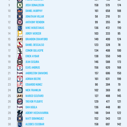
9
JOSH DONALDSON
158
579
174
10
DANIEL MURPHY
161
658
188
11
JONATHAN VILLAR
58
210
51
12
ANTHONY RENDON
99
355
94
13
MIKE MOUSTAKAS
136
472
110
14
JORDY MERCER
103
333
95
15
BRANDON CRAWFORD
149
499
124
16
DANIEL DESCALSO
123
328
78
17
CONOR GILLASPIE
134
408
100
18
ERICK AYBAR
138
550
149
19
JEAN SEGURA
146
588
173
20
ELVIS ANDRUS
156
620
168
21
ANDRELTON SIMMONS
157
606
150
22
ADRIAN BELTRE
161
631
199
23
EDUARDO NUNEZ
90
304
79
24
NICK FRANKLIN
102
369
83
25
MARCO SCUTARO
127
488
145
26
TREVOR PLOUFFE
129
477
121
27
DAN UGGLA
136
448
80
28
ADEINY HECHAVARRIA
148
544
122
29
MATT DOMINGUEZ
152
543
131
30
ALCIDES ESCOBAR
158
607
142