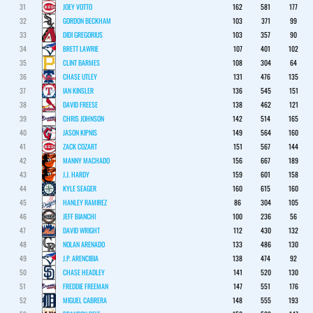
31
JOEY VOTTO
162
581
177
32
GORDON BECKHAM
103
371
99
33
DIDI GREGORIUS
103
357
90
34
BRETT LAWRIE
107
401
102
35
CLINT BARMES
108
304
64
36
CHASE UTLEY
131
476
135
37
IAN KINSLER
136
545
151
38
DAVID FREESE
138
462
121
39
CHRIS JOHNSON
142
514
165
40
JASON KIPNIS
149
564
160
41
ZACK COZART
151
567
144
42
MANNY MACHADO
156
667
189
43
J.J. HARDY
159
601
158
44
KYLE SEAGER
160
615
160
45
HANLEY RAMIREZ
86
304
105
46
JEFF BIANCHI
100
236
56
47
DAVID WRIGHT
112
430
132
48
NOLAN ARENADO
133
486
130
49
J.P. ARENCIBIA
138
474
92
50
CHASE HEADLEY
141
520
130
51
FREDDIE FREEMAN
147
551
176
52
MIGUEL CABRERA
148
555
193