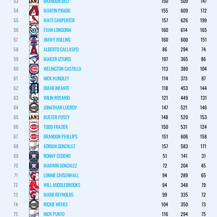
53
BRANDON BELT
150
509
147
54
MARTIN PRADO
155
609
172
55
MATT CARPENTER
157
626
199
56
EVAN LONGORIA
160
614
165
57
JIMMY ROLLINS
160
600
151
58
ALBERTO CALLASPO
86
294
74
59
MAICER IZTURIS
107
365
86
60
WELINGTON CASTILLO
113
380
104
61
NICK HUNDLEY
114
373
87
62
OMAR INFANTE
118
453
144
63
WILIN ROSARIO
121
449
131
64
JONATHAN LUCROY
147
521
146
65
BUSTER POSEY
148
520
153
66
TODD FRAZIER
150
531
124
67
BRANDON PHILLIPS
151
606
158
68
ADRIAN GONZALEZ
157
583
171
69
RONNY CEDENO
51
141
31
70
MARWIN GONZALEZ
72
204
45
71
LONNIE CHISENHALL
94
289
65
72
WILL MIDDLEBROOKS
94
348
79
73
MARK REYNOLDS
99
335
72
74
RICKIE WEEKS
104
350
73
75
NICK PUNTO
116
294
75