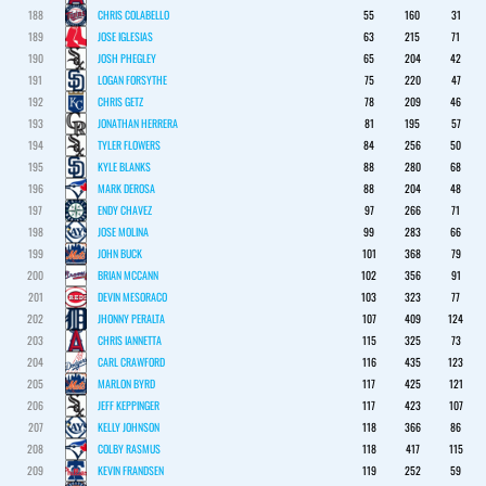
188
CHRIS COLABELLO
55
160
31
189
JOSE IGLESIAS
63
215
71
190
JOSH PHEGLEY
65
204
42
191
LOGAN FORSYTHE
75
220
47
192
CHRIS GETZ
78
209
46
193
JONATHAN HERRERA
81
195
57
194
TYLER FLOWERS
84
256
50
195
KYLE BLANKS
88
280
68
196
MARK DEROSA
88
204
48
197
ENDY CHAVEZ
97
266
71
198
JOSE MOLINA
99
283
66
199
JOHN BUCK
101
368
79
200
BRIAN MCCANN
102
356
91
201
DEVIN MESORACO
103
323
77
202
JHONNY PERALTA
107
409
124
203
CHRIS IANNETTA
115
325
73
204
CARL CRAWFORD
116
435
123
205
MARLON BYRD
117
425
121
206
JEFF KEPPINGER
117
423
107
207
KELLY JOHNSON
118
366
86
208
COLBY RASMUS
118
417
115
209
KEVIN FRANDSEN
119
252
59