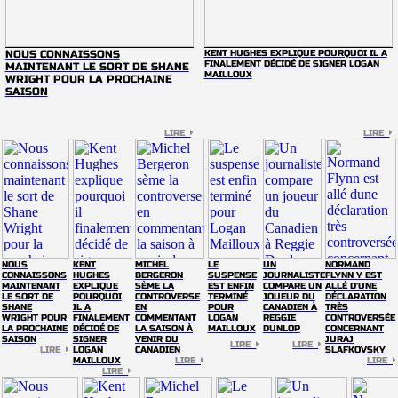
NOUS CONNAISSONS
KENT HUGHES EXPLIQUE POURQUOI IL A
FINALEMENT DÉCIDÉ DE SIGNER LOGAN
MAINTENANT LE SORT DE SHANE
MAILLOUX
WRIGHT POUR LA PROCHAINE
SAISON
LIRE
LIRE
NOUS
KENT
MICHEL
LE
UN
NORMAND
CONNAISSONS
HUGHES
BERGERON
SUSPENSE
JOURNALISTE
FLYNN Y EST
MAINTENANT
EXPLIQUE
SÈME LA
EST ENFIN
COMPARE UN
ALLÉ D'UNE
LE SORT DE
POURQUOI
CONTROVERSE
TERMINÉ
JOUEUR DU
DÉCLARATION
SHANE
IL A
EN
POUR
CANADIEN À
TRÈS
WRIGHT POUR
FINALEMENT
COMMENTANT
LOGAN
REGGIE
CONTROVERSÉE
LA PROCHAINE
DÉCIDÉ DE
LA SAISON À
MAILLOUX
DUNLOP
CONCERNANT
SAISON
SIGNER
VENIR DU
JURAJ
LIRE
LIRE
LIRE
LOGAN
CANADIEN
SLAFKOVSKY
MAILLOUX
LIRE
LIRE
LIRE