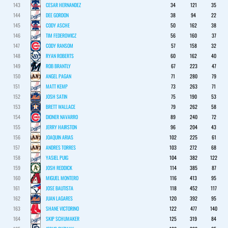
143
CESAR HERNANDEZ
34
121
35
144
DEE GORDON
38
94
22
145
CODY ASCHE
50
162
38
146
TIM FEDEROWICZ
56
160
37
147
CODY RANSOM
57
158
32
148
RYAN ROBERTS
60
162
40
149
ROB BRANTLY
67
223
47
150
ANGEL PAGAN
71
280
79
151
MATT KEMP
73
263
71
152
JOSH SATIN
75
190
53
153
BRETT WALLACE
79
262
58
154
DIONER NAVARRO
89
240
72
155
JERRY HAIRSTON
96
204
43
156
JOAQUIN ARIAS
102
225
61
157
ANDRES TORRES
103
272
68
158
YASIEL PUIG
104
382
122
159
JOSH REDDICK
114
385
87
160
MIGUEL MONTERO
116
413
95
161
JOSE BAUTISTA
118
452
117
162
JUAN LAGARES
120
392
95
163
SHANE VICTORINO
122
477
140
164
SKIP SCHUMAKER
125
319
84