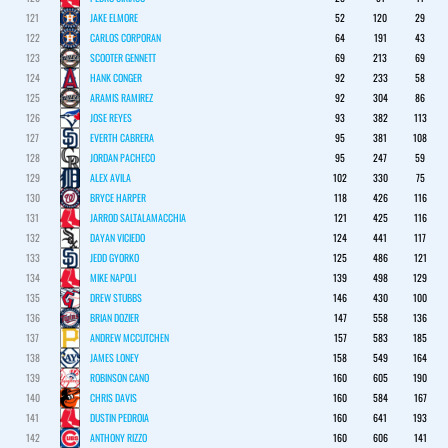
121
JAKE ELMORE
52
120
29
122
CARLOS CORPORAN
64
191
43
123
SCOOTER GENNETT
69
213
69
124
HANK CONGER
92
233
58
125
ARAMIS RAMIREZ
92
304
86
126
JOSE REYES
93
382
113
127
EVERTH CABRERA
95
381
108
128
JORDAN PACHECO
95
247
59
129
ALEX AVILA
102
330
75
130
BRYCE HARPER
118
426
116
131
JARROD SALTALAMACCHIA
121
425
116
132
DAYAN VICIEDO
124
441
117
133
JEDD GYORKO
125
486
121
134
MIKE NAPOLI
139
498
129
135
DREW STUBBS
146
430
100
136
BRIAN DOZIER
147
558
136
137
ANDREW MCCUTCHEN
157
583
185
138
JAMES LONEY
158
549
164
139
ROBINSON CANO
160
605
190
140
CHRIS DAVIS
160
584
167
141
DUSTIN PEDROIA
160
641
193
142
ANTHONY RIZZO
160
606
141