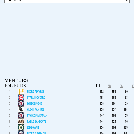
MENEURS
JOUEURS
PJ
AB
CS
1
1
PEDRO ALVAREZ
152
558
130
2
STARLIN CASTRO
161
666
163
3
IAN DESMOND
158
601
169
4
ALEXEI RAMIREZ
158
637
181
5
RYAN ZIMMERMAN
147
569
155
6
PABLO SANDOVAL
141
525
146
7
JED LOWRIE
154
603
175
8
PEDRO FLORIMON
134
403
89