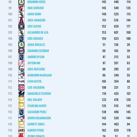
98
BRANDON MOSS
145
446
114
99
NICK SWISHER
145
549
135
100
ADAM DUNN
149
525
115
101
JOSH HAMILTON
151
576
144
102
JOSE ALTUVE
152
626
177
103
ALEJANDRO DE AZA
153
607
160
104
ERIC HOSMER
159
623
188
105
ADAM ROSALES
51
136
26
106
EDUARDO ESCOBAR
66
165
39
107
JARROD DYSON
87
213
55
108
JAYSON NIX
87
267
63
109
JOSH RUTLEDGE
88
285
67
110
MUNENORI KAWASAKI
96
240
55
111
EVAN GATTIS
105
354
86
112
LUIS VALBUENA
108
331
72
113
GIANCARLO STANTON
116
425
107
114
NEIL WALKER
133
478
120
115
STARLING MARTE
135
510
143
116
SALVADOR PEREZ
138
496
145
117
EDWIN ENCARNACION
142
530
144
118
GARRETT JONES
144
403
94
119
HUNTER PENCE
162
629
178
120
PEDRO CIRIACO
28
51
11