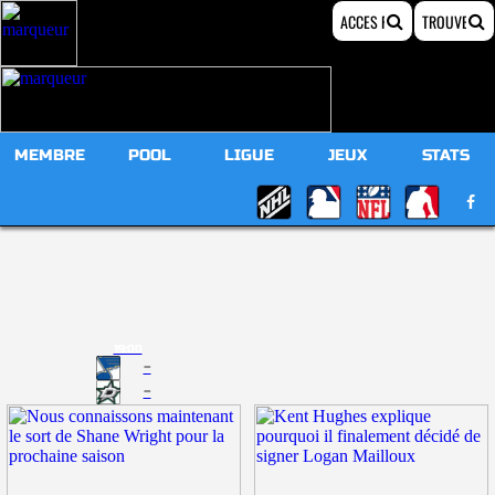
MEMBRE
POOL
LIGUE
JEUX
STATS
19:00
-
-