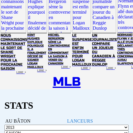
NOUS
KENT
MICHEL
LE
UN
NORMAND
HUGHES
BERGERON
FLYNN Y E
CONNAISSONS
SUSPENSE
JOURNALISTE
EXPLIQUE
SÈME LA
ALLÉ D'UN
MAINTENANT
EST
COMPARE
POURQUOI
CONTROVERSE
DÉCLARAT
LE SORT DE
ENFIN
UN JOUEUR
IL A
EN
TRÈS
SHANE
TERMINÉ
DU
FINALEMENT
COMMENTANT
CONTROVE
WRIGHT
POUR
CANADIEN À
DÉCIDÉ DE
LA SAISON À
CONCERNA
POUR LA
SIGNER
VENIR DU
LOGAN
REGGIE
JURAJ
LOGAN
CANADIEN
SLAFKOV
PROCHAINE
MAILLOUX
DUNLOP
MAILLOUX
LIRE
SAISON
LIRE
LIRE
LIRE
LIRE
MLB
STATS
AU BÂTON
LANCEURS