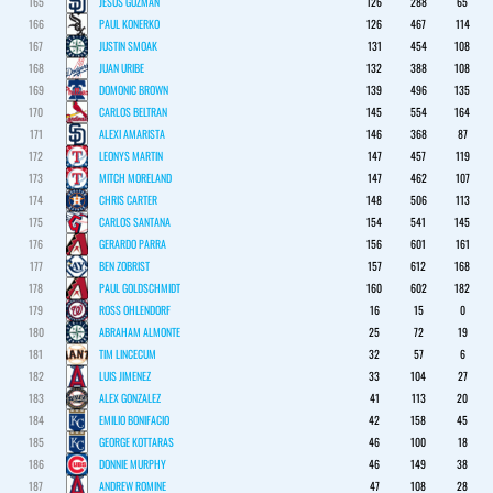
165
JESUS GUZMAN
126
288
65
166
PAUL KONERKO
126
467
114
167
JUSTIN SMOAK
131
454
108
168
JUAN URIBE
132
388
108
169
DOMONIC BROWN
139
496
135
170
CARLOS BELTRAN
145
554
164
171
ALEXI AMARISTA
146
368
87
172
LEONYS MARTIN
147
457
119
173
MITCH MORELAND
147
462
107
174
CHRIS CARTER
148
506
113
175
CARLOS SANTANA
154
541
145
176
GERARDO PARRA
156
601
161
177
BEN ZOBRIST
157
612
168
178
PAUL GOLDSCHMIDT
160
602
182
179
ROSS OHLENDORF
16
15
0
180
ABRAHAM ALMONTE
25
72
19
181
TIM LINCECUM
32
57
6
182
LUIS JIMENEZ
33
104
27
183
ALEX GONZALEZ
41
113
20
184
EMILIO BONIFACIO
42
158
45
185
GEORGE KOTTARAS
46
100
18
186
DONNIE MURPHY
46
149
38
187
ANDREW ROMINE
47
108
28