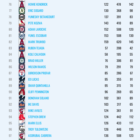
76
HOWIE KENDRICK
122
478
142
77
ERIC SOGARD
130
368
98
78
YUNIESKY BETANCOURT
137
391
83
79
PETE KOZMA
143
410
89
80
ADAM LAROCHE
152
508
120
81
YUNEL ESCOBAR
153
508
130
82
MARK TRUMBO
159
620
145
83
RUBEN TEJADA
57
208
42
84
KOLE CALHOUN
58
195
55
85
BRAD MILLER
76
306
81
86
WILSON RAMOS
79
291
79
87
JURICKSON PROFAR
85
286
67
88
ED LUCAS
95
355
91
89
OMAR QUINTANILLA
95
315
70
90
CLIFF PENNINGTON
96
269
65
91
DONOVAN SOLANO
102
361
89
92
IKE DAVIS
103
317
65
93
MIKE AVILES
124
361
91
94
STEPHEN DREW
124
442
112
95
MARK ELLIS
126
433
117
96
TROY TULOWITZKI
126
446
139
97
ASDRUBAL CABRERA
136
508
123