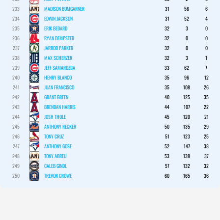
233
MADISON BUMGARNER
31
56
6
234
EDWIN JACKSON
31
52
4
235
ERIK BEDARD
32
3
0
236
RYAN DEMPSTER
32
0
0
237
JARROD PARKER
32
0
0
238
MAX SCHERZER
32
3
1
239
JEFF SAMARDZIJA
33
62
7
240
HENRY BLANCO
35
96
12
241
JUAN FRANCISCO
35
108
26
242
GRANT GREEN
40
125
35
243
BRENDAN HARRIS
44
107
22
244
JOSH THOLE
45
120
21
245
ANTHONY RECKER
50
135
29
246
TONY CRUZ
51
123
25
247
ANTHONY GOSE
52
147
38
248
TONY ABREU
53
138
37
249
CALEB GINDL
57
132
32
250
TREVOR CROWE
60
165
36