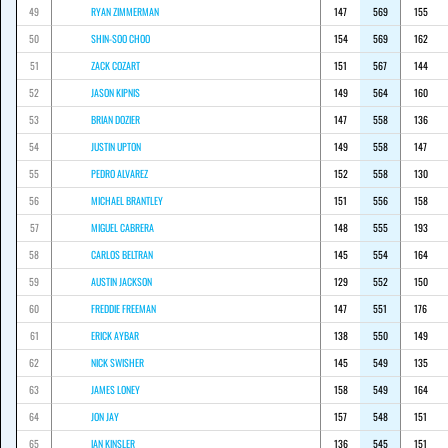
49
RYAN ZIMMERMAN
147
569
155
50
SHIN-SOO CHOO
154
569
162
51
ZACK COZART
151
567
144
52
JASON KIPNIS
149
564
160
53
BRIAN DOZIER
147
558
136
54
JUSTIN UPTON
149
558
147
55
PEDRO ALVAREZ
152
558
130
56
MICHAEL BRANTLEY
151
556
158
57
MIGUEL CABRERA
148
555
193
58
CARLOS BELTRAN
145
554
164
59
AUSTIN JACKSON
129
552
150
60
FREDDIE FREEMAN
147
551
176
61
ERICK AYBAR
138
550
149
62
NICK SWISHER
145
549
135
63
JAMES LONEY
158
549
164
64
JON JAY
157
548
151
65
IAN KINSLER
136
545
151