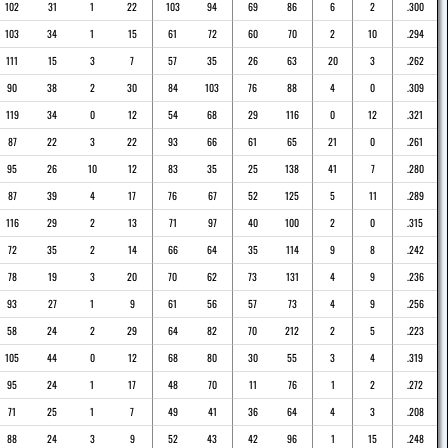
102
31
1
22
103
94
69
86
6
2
.300
103
34
1
15
61
72
60
70
2
10
.294
111
15
3
7
57
35
26
63
20
3
.262
90
38
2
30
84
103
76
88
4
0
.309
119
34
0
12
54
68
29
116
0
12
.321
87
22
3
22
93
66
61
65
21
0
.261
95
26
10
12
83
35
25
138
41
7
.280
87
39
4
17
76
67
52
125
5
11
.289
116
29
2
13
71
97
40
100
2
0
.315
72
35
2
14
66
64
35
114
9
8
.242
78
19
3
20
70
62
73
131
4
9
.236
93
27
1
9
61
56
57
73
4
9
.256
58
24
2
29
64
82
70
212
2
5
.223
105
44
0
12
68
80
30
55
3
4
.319
95
24
1
17
48
70
11
76
1
2
.272
71
25
1
7
49
41
36
64
4
3
.208
88
24
3
9
52
43
42
96
1
15
.248