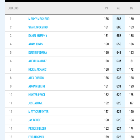
JOUEURS
PJ
AB
CS
1
MANNY MACHADO
156
667
189
2
STARLIN CASTRO
161
666
163
3
DANIEL MURPHY
161
658
188
4
ADAM JONES
160
653
186
5
DUSTIN PEDROIA
160
641
193
6
ALEXEI RAMIREZ
158
637
181
7
NICK MARKAKIS
160
634
172
8
ALEX GORDON
156
633
168
9
ADRIAN BELTRE
161
631
199
10
HUNTER PENCE
162
629
178
11
JOSE ALTUVE
152
626
177
12
MATT CARPENTER
157
626
199
13
JAY BRUCE
160
626
164
14
PRINCE FIELDER
162
624
174
15
ERIC HOSMER
159
623
188