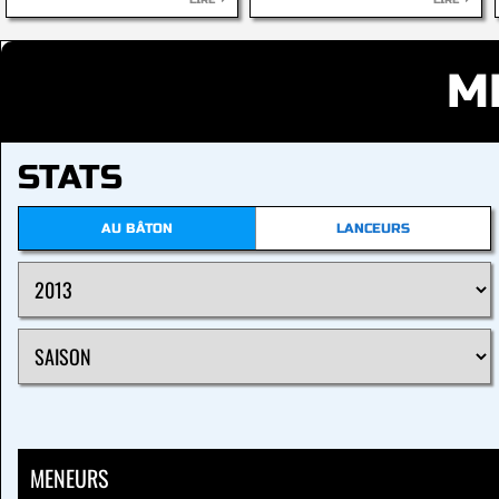
LIRE
LIRE
M
STATS
AU BÂTON
LANCEURS
MENEURS