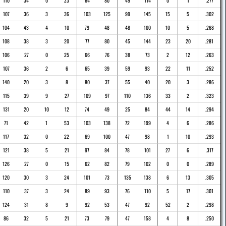
110
34
0
23
64
80
49
114
0
1
.277
107
36
3
36
103
125
99
145
15
5
.302
104
43
4
10
79
48
48
100
10
5
.268
108
38
3
20
77
80
45
144
23
20
.281
106
27
0
25
66
76
38
73
2
12
.263
107
36
2
6
65
39
59
93
22
11
.252
140
20
3
8
80
37
55
40
20
3
.286
115
39
9
27
109
97
110
136
33
2
.323
131
20
10
12
74
49
25
84
44
14
.294
71
42
1
53
103
138
72
199
4
6
.286
117
32
0
22
69
100
47
98
1
10
.293
121
38
5
21
97
84
78
101
27
6
.317
126
27
0
15
62
82
79
102
0
0
.289
120
30
3
24
101
73
135
138
6
13
.305
110
37
3
24
89
93
76
110
5
17
.301
124
31
8
9
92
53
47
92
52
2
.298
86
32
5
21
73
79
47
158
4
8
.250