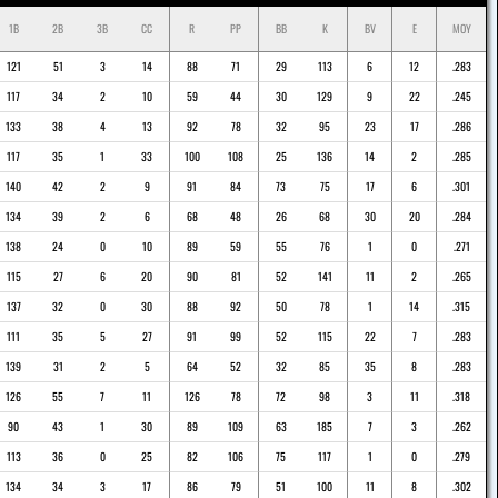
1B
2B
3B
CC
R
PP
BB
K
BV
E
MOY
121
51
3
14
88
71
29
113
6
12
.283
117
34
2
10
59
44
30
129
9
22
.245
133
38
4
13
92
78
32
95
23
17
.286
117
35
1
33
100
108
25
136
14
2
.285
140
42
2
9
91
84
73
75
17
6
.301
134
39
2
6
68
48
26
68
30
20
.284
138
24
0
10
89
59
55
76
1
0
.271
115
27
6
20
90
81
52
141
11
2
.265
137
32
0
30
88
92
50
78
1
14
.315
111
35
5
27
91
99
52
115
22
7
.283
139
31
2
5
64
52
32
85
35
8
.283
126
55
7
11
126
78
72
98
3
11
.318
90
43
1
30
89
109
63
185
7
3
.262
113
36
0
25
82
106
75
117
1
0
.279
134
34
3
17
86
79
51
100
11
8
.302