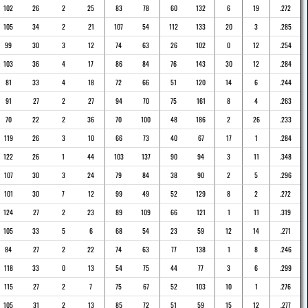
102
26
2
25
83
78
60
132
6
19
.272
105
34
2
21
107
54
112
133
20
3
.285
99
30
3
12
74
63
26
102
0
12
.254
103
36
4
17
86
84
76
143
30
12
.284
81
33
4
18
72
66
51
120
14
6
.244
91
27
2
27
94
70
75
161
8
4
.263
70
22
2
36
70
100
48
186
2
26
.233
119
26
3
10
66
73
40
67
17
1
.284
122
26
1
44
103
137
90
94
3
11
.348
107
30
3
24
79
84
38
90
2
5
.296
101
30
7
12
99
49
52
129
8
2
.272
124
27
2
23
89
109
66
121
1
11
.319
105
33
5
6
68
54
23
59
12
14
.271
84
27
2
22
74
63
77
138
1
8
.246
118
33
0
13
54
75
44
77
3
6
.299
115
27
2
7
75
67
52
103
10
1
.276
105
31
2
13
85
72
51
59
15
12
.277