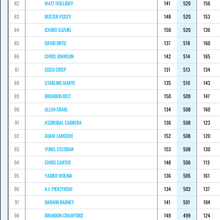
82
MATT HOLLIDAY
141
520
156
83
BUSTER POSEY
148
520
153
84
ICHIRO SUZUKI
150
520
136
85
DAVID ORTIZ
137
518
160
86
CHRIS JOHNSON
142
514
165
87
COCO CRISP
131
513
134
88
STARLING MARTE
135
510
143
89
BRANDON BELT
150
509
147
90
ALLEN CRAIG
134
508
160
91
ASDRUBAL CABRERA
136
508
123
92
ADAM LAROCHE
152
508
120
93
YUNEL ESCOBAR
153
508
130
94
CHRIS CARTER
148
506
113
95
YADIER MOLINA
136
505
161
96
A.J. PIERZYNSKI
134
503
137
97
DARWIN BARNEY
141
501
104
98
BRANDON CRAWFORD
149
499
124