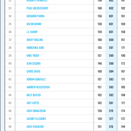
32
KENDRYS MORALES
156
602
167
33
PAUL GOLDSCHMIDT
160
602
182
34
GERARDO PARRA
156
601
161
35
IAN DESMOND
158
601
169
36
J.J. HARDY
159
601
158
37
JIMMY ROLLINS
160
600
151
38
NORICHIKA AOKI
155
597
171
39
MIKE TROUT
157
589
190
40
JEAN SEGURA
146
588
173
41
CHRIS DAVIS
160
584
167
42
ADRIAN GONZALEZ
157
583
171
43
ANDREW MCCUTCHEN
157
583
185
44
BILLY BUTLER
162
582
168
45
JOEY VOTTO
162
581
177
46
JOSH DONALDSON
158
579
174
47
JACOBY ELLSBURY
134
577
172
48
JOSH HAMILTON
151
576
144