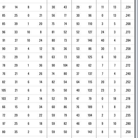
97
14
8
3
30
43
29
97
11
13
.224
85
25
0
21
56
77
30
96
0
13
.241
85
39
1
20
75
74
93
110
3
5
.268
96
33
10
8
81
52
52
127
24
3
.273
91
27
10
24
80
73
37
146
40
4
.284
90
31
4
12
76
36
53
86
30
1
.258
73
29
3
19
63
73
50
125
6
10
.234
78
29
1
36
90
104
82
62
7
7
.272
76
21
4
26
74
80
37
137
7
4
.240
82
31
6
14
82
54
64
115
20
3
.252
105
21
6
6
75
50
40
132
23
3
.263
103
27
2
14
52
79
47
79
0
18
.278
66
15
0
34
60
86
76
189
1
8
.219
72
29
0
22
59
79
43
104
2
3
.235
97
25
6
18
59
82
46
69
9
10
.280
80
35
2
13
59
50
67
142
8
11
.250