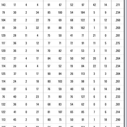
143
17
4
4
91
67
52
97
42
14
.271
79
30
2
34
85
100
54
184
5
9
.234
104
32
2
22
79
69
68
122
9
12
.260
91
39
3
32
91
88
70
162
1
11
.269
129
28
11
4
75
50
41
77
21
0
.281
117
36
3
12
77
71
72
91
11
5
.275
120
36
2
14
70
82
47
53
3
11
.282
112
27
4
17
84
62
50
147
20
8
.264
114
20
4
4
57
52
19
84
22
13
.234
125
37
5
17
90
84
26
113
3
3
.304
114
24
2
18
80
103
39
98
5
10
.261
100
27
6
17
76
59
40
55
6
14
.248
76
40
2
23
71
80
76
127
6
6
.233
132
36
0
14
68
83
54
62
0
0
.301
122
41
0
27
81
107
65
85
7
6
.314
113
45
2
15
80
75
50
91
1
18
.290