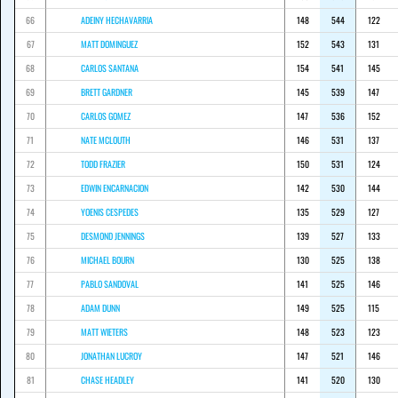
66
ADEINY HECHAVARRIA
148
544
122
67
MATT DOMINGUEZ
152
543
131
68
CARLOS SANTANA
154
541
145
69
BRETT GARDNER
145
539
147
70
CARLOS GOMEZ
147
536
152
71
NATE MCLOUTH
146
531
137
72
TODD FRAZIER
150
531
124
73
EDWIN ENCARNACION
142
530
144
74
YOENIS CESPEDES
135
529
127
75
DESMOND JENNINGS
139
527
133
76
MICHAEL BOURN
130
525
138
77
PABLO SANDOVAL
141
525
146
78
ADAM DUNN
149
525
115
79
MATT WIETERS
148
523
123
80
JONATHAN LUCROY
147
521
146
81
CHASE HEADLEY
141
520
130