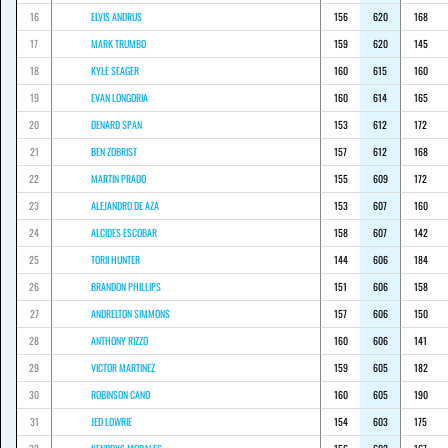
16
ELVIS ANDRUS
156
620
168
17
MARK TRUMBO
159
620
145
18
KYLE SEAGER
160
615
160
19
EVAN LONGORIA
160
614
165
20
DENARD SPAN
153
612
172
21
BEN ZOBRIST
157
612
168
22
MARTIN PRADO
155
609
172
23
ALEJANDRO DE AZA
153
607
160
24
ALCIDES ESCOBAR
158
607
142
25
TORII HUNTER
144
606
184
26
BRANDON PHILLIPS
151
606
158
27
ANDRELTON SIMMONS
157
606
150
28
ANTHONY RIZZO
160
606
141
29
VICTOR MARTINEZ
159
605
182
30
ROBINSON CANO
160
605
190
31
JED LOWRIE
154
603
175