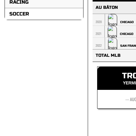
RACING
AU BÂTON
SOCCER
2020
CHICAGO
2021
CHICAGO
2022
SAN FRAN
TOTAL MLB
TR
YERM
--- AU