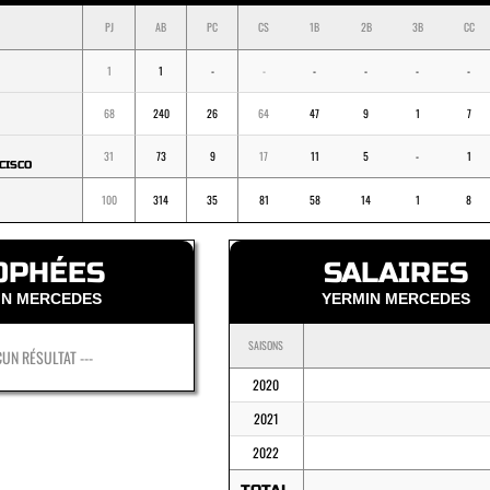
PJ
AB
PC
CS
1B
2B
3B
CC
1
1
-
-
-
-
-
-
68
240
26
64
47
9
1
7
31
73
9
17
11
5
-
1
CISCO
100
314
35
81
58
14
1
8
OPHÉES
SALAIRES
IN MERCEDES
YERMIN MERCEDES
SAISONS
CUN RÉSULTAT ---
2020
2021
2022