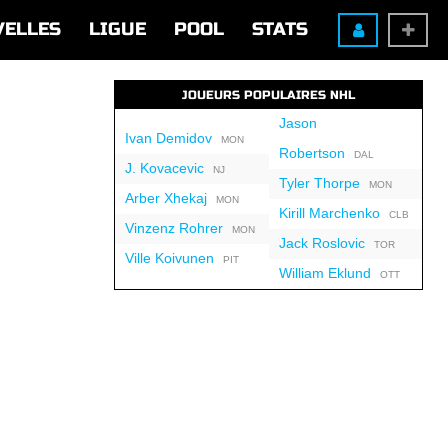
VELLES
LIGUE
POOL
STATS
JOUEURS POPULAIRES NHL
Jason
Ivan Demidov
MON
Robertson
DAL
J. Kovacevic
NJ
Tyler Thorpe
MON
Arber Xhekaj
MON
Kirill Marchenko
CLB
Vinzenz Rohrer
MON
Jack Roslovic
TOR
Ville Koivunen
PIT
William Eklund
OTT