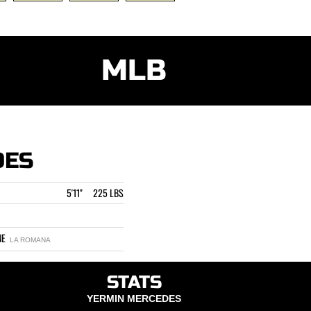
MLB
N
DES
5'11" 225 LBS
INE
LA ROMANA
STATS
YERMIN MERCEDES