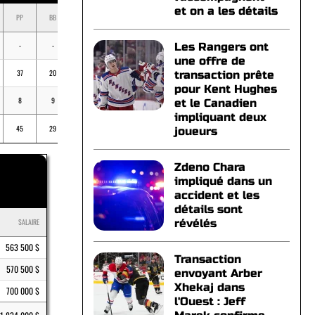
et on a les détails
PP
BB
K
BV
MOY
-
-
-
-
-
Les Rangers ont
une offre de
37
20
46
-
.267
transaction prête
pour Kent Hughes
8
9
17
-
.233
et le Canadien
impliquant deux
45
29
63
-
.258
joueurs
Zdeno Chara
impliqué dans un
accident et les
détails sont
SALAIRE
révélés
563 500 $
Transaction
570 500 $
envoyant Arber
Xhekaj dans
700 000 $
l'Ouest : Jeff