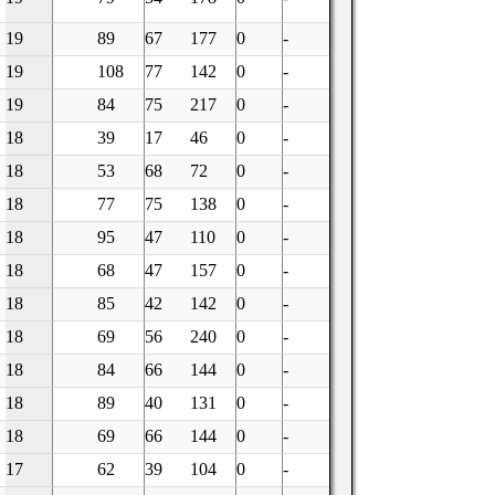
19
89
67
177
0
-
19
108
77
142
0
-
19
84
75
217
0
-
18
39
17
46
0
-
18
53
68
72
0
-
18
77
75
138
0
-
18
95
47
110
0
-
18
68
47
157
0
-
18
85
42
142
0
-
18
69
56
240
0
-
18
84
66
144
0
-
18
89
40
131
0
-
18
69
66
144
0
-
17
62
39
104
0
-