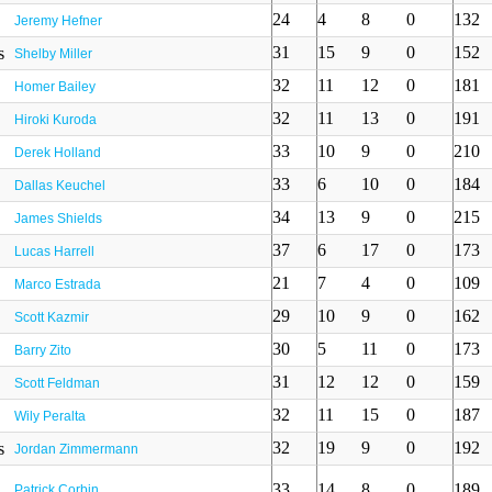
24
4
8
0
132
Jeremy Hefner
31
15
9
0
152
Shelby Miller
32
11
12
0
181
Homer Bailey
32
11
13
0
191
Hiroki Kuroda
33
10
9
0
210
Derek Holland
33
6
10
0
184
Dallas Keuchel
34
13
9
0
215
James Shields
37
6
17
0
173
Lucas Harrell
21
7
4
0
109
Marco Estrada
29
10
9
0
162
Scott Kazmir
30
5
11
0
173
Barry Zito
31
12
12
0
159
Scott Feldman
32
11
15
0
187
Wily Peralta
32
19
9
0
192
Jordan Zimmermann
33
14
8
0
189
Patrick Corbin