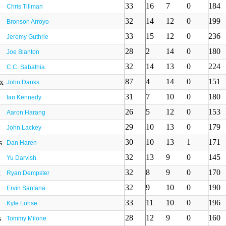
33
16
7
0
184
Chris Tillman
32
14
12
0
199
Bronson Arroyo
33
15
12
0
236
Jeremy Guthrie
28
2
14
0
180
Joe Blanton
32
14
13
0
224
C.C. Sabathia
87
4
14
0
151
John Danks
31
7
10
0
180
Ian Kennedy
26
5
12
0
153
Aaron Harang
29
10
13
0
179
John Lackey
30
10
13
1
171
Dan Haren
32
13
9
0
145
Yu Darvish
32
8
9
0
170
Ryan Dempster
32
9
10
0
190
Ervin Santana
33
11
10
0
196
Kyle Lohse
28
12
9
0
160
Tommy Milone