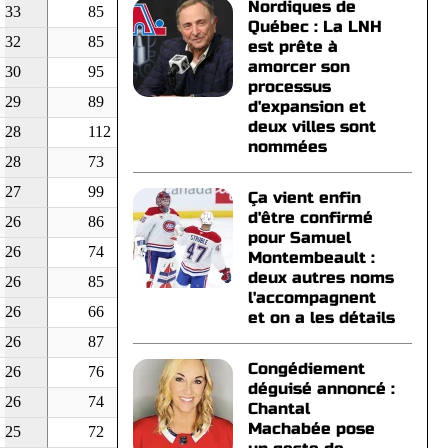
Nordiques de
33
85
68
179
0
-
Québec : La LNH
32
85
34
124
0
-
est prête à
amorcer son
30
95
59
111
0
-
processus
29
89
34
108
0
-
d'expansion et
deux villes sont
28
112
65
175
0
-
nommées
28
73
27
89
0
-
27
99
73
163
0
-
Ça vient enfin
d'être confirmé
26
86
40
113
0
-
pour Samuel
26
74
40
161
0
-
Montembeault :
deux autres noms
26
85
30
146
0
-
l'accompagnent
26
66
80
277
0
-
et on a les détails
26
87
79
157
0
-
Congédiement
26
76
51
161
0
-
déguisé annoncé :
26
74
36
125
0
-
Chantal
Machabée pose
25
72
39
126
0
-