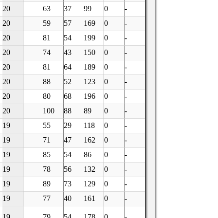
20
63
37
99
0
-
20
59
57
169
0
-
20
81
54
199
0
-
20
74
43
150
0
-
20
81
64
189
0
-
20
88
52
123
0
-
20
80
68
196
0
-
20
100
88
89
0
-
19
55
29
118
0
-
19
71
47
162
0
-
19
85
54
86
0
-
19
78
56
132
0
-
19
89
73
129
0
-
19
77
40
161
0
-
19
79
54
178
0
-