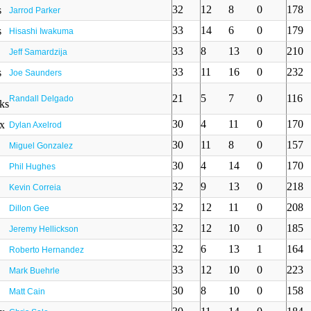
32
12
8
0
178
Jarrod Parker
33
14
6
0
179
Hisashi Iwakuma
33
8
13
0
210
Jeff Samardzija
33
11
16
0
232
Joe Saunders
21
5
7
0
116
Randall Delgado
30
4
11
0
170
Dylan Axelrod
30
11
8
0
157
Miguel Gonzalez
30
4
14
0
170
Phil Hughes
32
9
13
0
218
Kevin Correia
32
12
11
0
208
Dillon Gee
32
12
10
0
185
Jeremy Hellickson
32
6
13
1
164
Roberto Hernandez
33
12
10
0
223
Mark Buehrle
30
8
10
0
158
Matt Cain