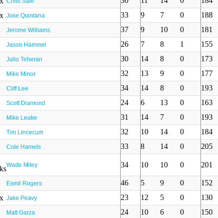
30
11
14
0
184
Chris Sale
33
9
7
0
188
Jose Quintana
37
9
10
0
181
Jerome Williams
26
7
8
1
155
Jason Hammel
30
14
8
0
173
Julio Teheran
32
13
9
0
177
Mike Minor
34
14
8
0
193
Cliff Lee
24
6
13
0
163
Scott Diamond
31
14
7
0
193
Mike Leake
32
10
14
0
184
Tim Lincecum
33
8
14
0
205
Cole Hamels
34
10
10
0
201
Wade Miley
46
5
9
0
152
Esmil Rogers
23
12
5
0
130
Jake Peavy
24
10
6
0
150
Matt Garza