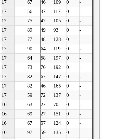
17
67
46
109
0
-
17
56
37
117
0
-
17
75
47
105
0
-
17
89
49
93
0
-
17
77
48
128
0
-
17
90
64
119
0
-
17
64
58
197
0
-
17
73
76
192
0
-
17
82
67
147
0
-
17
82
46
165
0
-
17
59
72
137
0
-
16
63
27
70
0
-
16
69
27
151
0
-
16
67
57
124
0
-
16
97
59
135
0
-