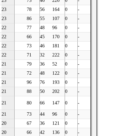
23
73
46
226
0
-
23
78
56
164
0
-
23
86
55
107
0
-
22
77
48
96
0
-
22
66
45
170
0
-
22
73
46
181
0
-
22
71
32
222
0
-
21
79
36
52
0
-
21
72
48
122
0
-
21
96
76
193
0
-
21
88
50
202
0
-
21
80
66
147
0
-
21
73
44
96
0
-
20
67
36
121
0
-
20
66
42
136
0
-