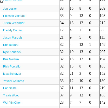
33
15
8
0
209
Jon Lester
33
9
12
0
193
Edinson Volquez
34
13
12
0
212
Justin Verlander
17
4
7
0
83
Freddy Garcia
21
9
5
0
111
Jason Marquis
32
4
12
1
149
Erik Bedard
32
10
13
0
207
Kyle Kendrick
32
15
12
0
194
Kris Medlen
32
13
8
0
185
Rick Porcello
32
21
3
0
152
Max Scherzer
33
12
10
0
180
Yovani Gallardo
37
11
13
0
219
Eric Stults
37
9
12
0
163
Travis Wood
23
7
7
0
142
Wei-Yin Chen