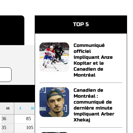
TOP 5
Communiqué
officiel
impliquant Anze
Kopitar et le
Canadien de
Montréal
Canadien de
Montréal :
communiqué de
dernière minute
HR
R
ER
BB
K
OUT
ERA
impliquant Arber
36
85
54
171
0
-
Xhekaj
35
105
71
177
0
-