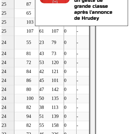
un geste de
25
87
63
134
0
-
grande classe
après l'annonce
25
65
42
185
0
-
de Hrudey
25
103
78
214
0
-
25
107
61
107
0
-
24
55
23
79
0
-
24
81
43
73
0
-
24
72
53
120
0
-
24
84
42
121
0
-
24
86
45
101
0
-
24
80
47
142
0
-
24
100
50
135
0
-
24
82
38
113
0
-
24
94
51
139
0
-
23
82
55
158
0
-