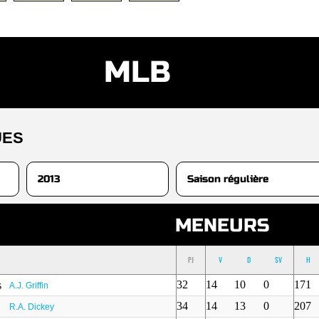
MLB
UES
MENEURS
PJ
V
D
SV
H
32
14
10
0
171
A.J. Griffin
34
14
13
0
207
R.A. Dickey