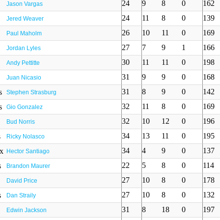
24
9
8
0
162
Jason Vargas
24
11
8
0
139
Jered Weaver
26
10
11
0
169
Paul Maholm
27
7
9
1
166
Jordan Lyles
30
11
11
0
198
Andy Pettitte
31
9
9
0
168
Juan Nicasio
31
8
9
0
142
Stephen Strasburg
32
11
8
0
169
Gio Gonzalez
32
10
12
0
196
Bud Norris
34
13
11
0
195
Ricky Nolasco
34
4
9
0
137
Hector Santiago
22
5
8
0
114
Brandon Maurer
27
10
8
0
178
David Price
27
10
8
0
132
Dan Straily
31
8
18
0
197
Edwin Jackson