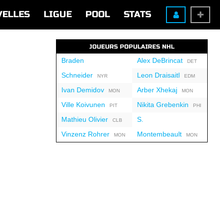
VELLES
LIGUE
POOL
STATS
JOUEURS POPULAIRES NHL
Braden
Alex DeBrincat
DET
Schneider
Leon Draisaitl
NYR
EDM
Ivan Demidov
Arber Xhekaj
MON
MON
Ville Koivunen
Nikita Grebenkin
PIT
PHI
Mathieu Olivier
S.
CLB
Vinzenz Rohrer
Montembeault
MON
MON